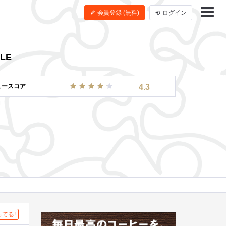
会員登録 (無料)
ログイン
LE
ュースコア
4.3
てる!