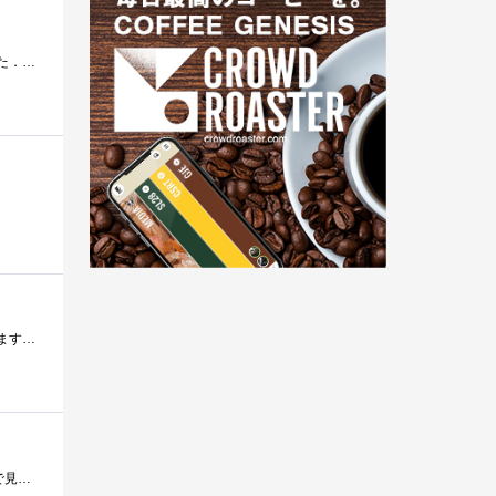
私の所有しているDynaBookSS2010は光学ドライブを搭載していないため，リカバリおよびバックアップ用に購入しました．DVDスーパーマルチドライブで...
ドライブが付いて無いミニノート用に買いましたが、他の古いPCのドライブが壊れたので、そちらでもお世話になっています。有難う！！！
USBバスパワーのみで駆動するドライブを一台も持っていなかったので探していたところ、たまたまソフマップの特価品で見つけたので即購入。最�...