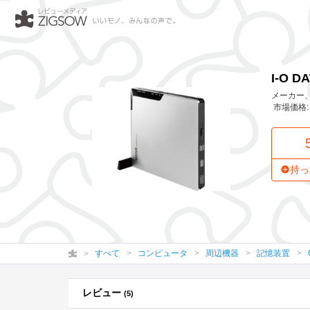
I-O DATA バスパワー対応ポータブルD
I-O 
メーカー、
市場価格: 
持っ
すべて
コンピュータ
周辺機器
記憶装置
レビュー
(5)