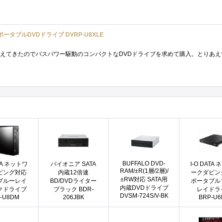
ポータブルDVDドライブ DVRP-U8XLE
BUFFALO DVD-
ATA ネットワ
パイオニア SATA
I-O DATA
RAM/±R(1層/2層)/
ビング対応
内蔵12倍速
ークダビン
±RW対応 SATA用
ブルーレイ
BD/DVDライター
ポータブル
内蔵DVDドライブ
クドライブ
ブラック BDR-
レイドラ
DVSM-724S/V-BK
-U8DM
206JBK
BRP-U