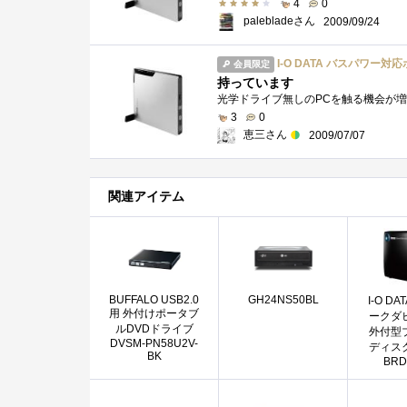
4
0
palebladeさん
2009/09/24
I-O DATA バスパワー対応
会員限定
持っています
3
0
恵三さん
2009/07/07
関連アイテム
BUFFALO USB2.0
GH24NS50BL
I-O D
用 外付けポータブ
ークダ
ルDVDドライブ
外付型
DVSM-PN58U2V-
ディス
BK
BRD