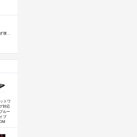
光学ドライブ無しのPCを触る機会が増えてきたのでバスパワー駆動のコンパクトなDVDドライブを求めて購入。とりあえず便利に使用中。
 ネットワ
グ対応
ブルー
イブ
6DM