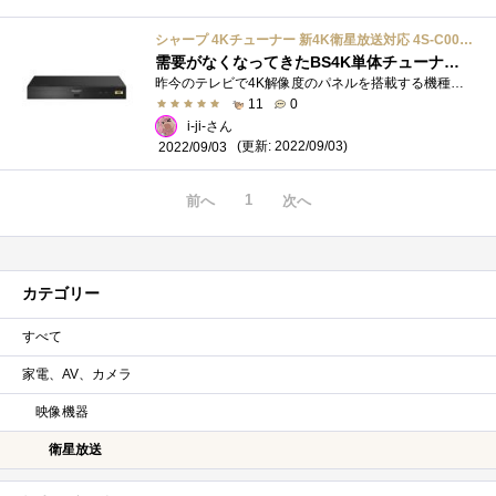
シャープ 4Kチューナー 新4K衛星放送対応 4S-C00AS1
需要がなくなってきたBS4K単体チューナー、別のチューナーのリモコンを買う代わりに購入
昨今のテレビで4K解像度のパネルを搭載する機種は大半BS4Kチューナーを内蔵しているので、単体チューナーは需要がなくなり各製品投げ売り状態�...
11
0
i-ji-さん
(更新: 2022/09/03)
2022/09/03
1
前へ
次へ
カテゴリー
すべて
家電、AV、カメラ
映像機器
衛星放送