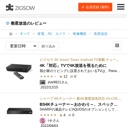
会員登録 (無料)
衛星放送のレビュー
すべて
家電、AV、カメラ
映像機器
衛星放送
絞り込み
ピクセラ 4K Smart Tuner Android TV搭載 チューナー Amazon Echo、Google Home対応 【日本正規代理店品】PIX-SMB400
4K「対応」TVで4K放送を視るために
我が家のリビングに設置されておいるTVは、PanasonicTH-43FX500という、4K表示対応の液晶パネルは搭載しているものの、4K受信に対応するチューナーを�...
12
0
jive9821さん
2022/12/10
シャープ 4Kチューナー 新4K衛星放送対応 4S-C00AS1
BS4Kチューナー～おかわり～、スペックダウンで差額を回収
SHARPの液晶テレビAQUOSのオプションとして販売されているBS4Kチューナーです。すでに1台購入していましたが、ほぼ同時期にもう1台買いました。1台...
4
0
i-ji-さん
2022/09/03