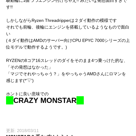
駆動輪に1個づつエンジン付けちゃえ!! みたいな発想面白すぎで
す!!
しかしながらRyzen Threadripperは２ダイ動作の模様です
それでも前輪、後輪にエンジンを搭載しているようなもので面白
い
(４ダイ動作はAMDのサーバー向けCPU EPYC 7000シリーズの上
位モデルで動作するようです。)
RYZENの8コア16スレッドのダイをそのまま4つ乗っけた的な、
「その発想はなかった」
「マジでそれやっちゃう？」をやっちゃうAMDさんにロマンを
感じます(*'▽')
ホントに良い意味での
CRAZY MONSTAR
更新: 2018/03/11