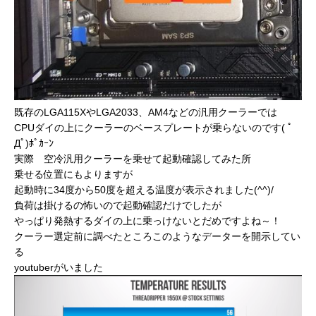
既存のLGA115XやLGA2033、AM4などの汎用クーラーでは
CPUダイの上にクーラーのベースプレートが乗らないのです( ﾟ
Дﾟ)ﾎﾟｶｰﾝ
実際 空冷汎用クーラーを乗せて起動確認してみた所
乗せる位置にもよりますが
起動時に34度から50度を超える温度が表示されました(^^)/
負荷は掛けるの怖いので起動確認だけでしたが
やっぱり発熱するダイの上に乗っけないとだめですよね～！
クーラー選定前に調べたところこのようなデーターを開示してい
る
youtuberがいました