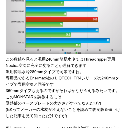
この数値を見ると汎用240mm簡易水冷ではThreadripper専用
Noctua空冷に完全に劣ることが理解できます
汎用簡易水冷280mmタイプで同等ですね。
専用品であるEnermax社の LIQTECH TR4シリーズの240mmタ
イプで専用空冷と同等です
360mmタイプもあるのですがそれはかなり冷えるみたいです。
このMONSTARを調教するには
受熱部のベースプレートの大きさがすべてなんだぜ?!
(EKってメーカーの水枕が冷えないことを認めて改良版＆値下げ
した記事を見て知っただけですが)