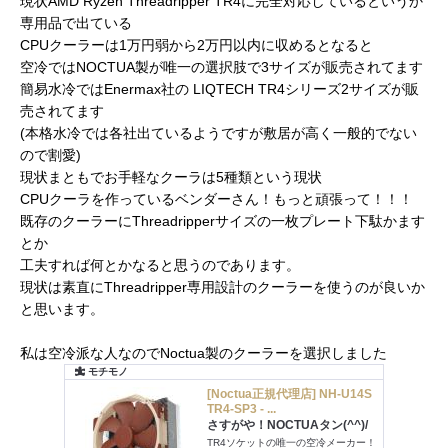
現状AMD Ryzen Threadripper TR4に完全対応しているというか
専用品で出ている
CPUクーラーは1万円弱から2万円以内に収めるとなると
空冷ではNOCTUA製が唯一の選択肢で3サイズが販売されてます
簡易水冷ではEnermax社の LIQTECH TR4シリーズ2サイズが販
売されてます
(本格水冷では各社出ているようですが敷居が高く一般的でない
ので割愛)
現状まともでお手軽なクーラは5種類という現状
CPUクーラを作っているベンダーさん！もっと頑張って！！！
既存のクーラーにThreadripperサイズの一枚プレート下駄かます
とか
工夫すれば何とかなると思うのであります。
現状は素直にThreadripper専用設計のクーラーを使うのが良いか
と思います。
私は空冷派な人なのでNoctua製のクーラーを選択しました