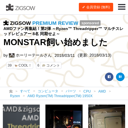
会員登録 (無料)
ZIGSOW
PREMIUM REVIEW
sponsored
AMDファン再集結！第2弾 ～Ryzen™ Threadripper™ マルチスレ
ッドレビュアー 8名 同期せよ～
MONSTAR飼い始めました
by
ホーリーテールさん
(更新: 2018/03/13)
2018/03/11
39
COOL！
6
コメント
すべて
コンピュータ
パーツ
CPU
AMD
Ryzen
AMD Ryzen(TM) Threadripper(TM) 1950X