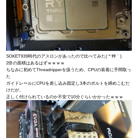
SOKET939時代のアスロンがあったので比べてみた( *´艸｀)
2倍の面積はあるはずｗｗｗｗ
ちなみに初めてThreadripperを扱うため、CPUの装着に手間取っ
た
ガイドレールにCPUを差し込み固定し3本のボルトを締めこむだ
けだが、
正しく付けられているのか不安で10分ぐらいかかったｗｗｗ