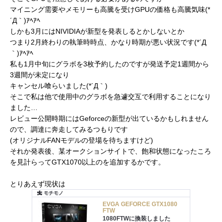
マイニング需要やメモリーも高騰を受けGPUの価格も高騰気味(*
´Д｀)ｱﾍｱﾍ
しかも3月にはNIVIDIAが新型を発表しるとかしないとか
つまり2月終わりの執筆時時点、かなり時期が悪い状況です(*´Д
｀)ｱﾍｱﾍ
私も1月中旬にグラボを3枚予約したのですが発送予定1週間から
3週間が未定になり
キャンセル喰らいました(*´Д｀)
そこで私は他で使用中のグラボを急遽交互で利用することになり
ました…
レビュー公開時期にはGeforceの新型が出ているかもしれません
ので、調達に奔走してみるつもりです
(オリジナルFANモデルの登場を待ちますけど)
それか発表後、某オークションサイトで、飽和状態になったころ
を見計らってGTX1070以上のを追加するかです。
とりあえず現状は