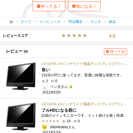
持ってる！
気になる！
すべて
コンピュータ
周辺機器
モニタ
液晶
レビュースコア
4.8
レビュー
(6)
持ってる!
I-O DATA 19インチワイド液晶ディスプレイ(ブラック) LCD-AD191XB2
良い
2台目のPCに使ってます。普通に綺麗な画面です。
2
0
ペン太さん
2011/02/20
I-O DATA 19インチワイド液晶ディスプレイ(ブラック) LCD-AD191XB2
フルHDになる前に
以前のメインモニターです。ドット抜けも無く快適に使っておりますた。いまは奥様の実家へ3号機PCと共に出向中ですｗ
16
0
bibirikotetuさん
2011/01/19