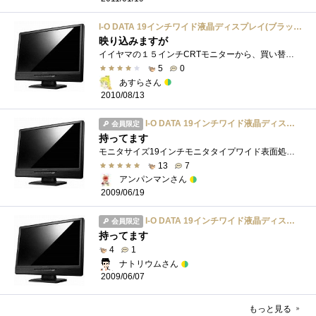
I-O DATA 19インチワイド液晶ディスプレイ(ブラック) LCD-AD191XB2
映り込みますが
イイヤマの１５インチCRTモニターから、買い替えました。グレアタイプなので、明るい部屋では画面に映り込みます。とくにエコモードをオンに�...
5
0
あすらさん
2010/08/13
I-O DATA 19インチワイド液晶ディスプレイ(ブラック) LCD-AD191XB2
会員限定
持ってます
モニタサイズ19インチモニタタイプワイド表面処理グレア(光沢)解像度（規格）WXGA+解像度1440x900コントラスト比1000:1輝度330cd/m2応答速度5ms視野角（�...
13
7
アンパンマンさん
2009/06/19
I-O DATA 19インチワイド液晶ディスプレイ(ブラック) LCD-AD191XB2
会員限定
持ってます
4
1
ナトリウムさん
2009/06/07
もっと見る