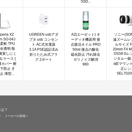
SSD...
eria XZ
UGREEN usbアダ
AZ(エーゼット) オ
ソニー(SON
m SO-04J
プタ usb コンセン
ーディオ機器用 接
遠ズームレ
柔軟 TPU
ト AC式充電器
点復活オイル PRO
ルサイズ FE
 全透明 散
20mm F4 M
3.1A PSE認証済み
50ml 接点の酸化
 黄変しにく
OSSII G
折りたたみ式プラ
硫化防止 汚れ除去
1j ケース [
ジタル一眼
グ 2ポート
ガリノイズ解消
護カバー 耐
α[Eマウント
960
落下防止 す
正レン
SEL702
 薄型...
とは？
ー
メーカーの皆様へ