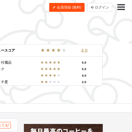
会員登録 (無料)
ログイン
ュースコア
4.0
と付属品
5.0
ック
5.0
4.0
イチ度
2.0
てる!