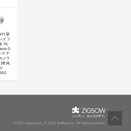
Y) 望
ンズ フ
 70-
acro G
レンズ デ
カメラ
]用 純
ズ
00G2
© 2013 zigsow Inc, © 2016 Solflare Inc.
All rights reserved.