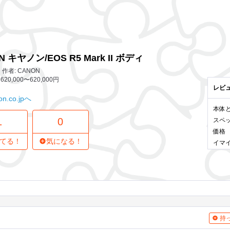
1 レビュー
0
気になってる人
 Mark II ボディ
N キヤノン/EOS R5 Mark II ボディ
作者: CANON
20,000〜620,000円
レビ
n.co.jpへ
本体
1
0
スペ
価格
てる！
気になる！
イマ
持っ