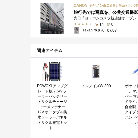
CANON キヤノン/EOS R5 Mark II ボ
14
0
Takahiroさん
07/07
関連アイテム
POWOXI アップグ
ノンノイズW-300
ポケッ
レード版 7.5W ソ
ー、マ
ーラーバッテリー
バー 
トリクルチャージ
ドライ
ャーメンテナー
合金製
12V ポータブル防
タイプ
水ソーラーパネル
ハンド
トリクル充電キッ
バ
ト...