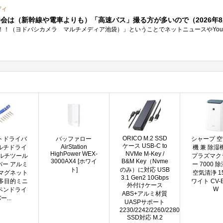
ディ
ORICO M.2 SSD
トドライバ
バッファロー
シャープ 
ケース USB-C to
AirStation
ルチドライ
機 兼 除湿
HighPower WEX-
NVMe M-Key /
マルチツール
プラズマク
3000AX4 [ホワイ
B&M Key（Nvme
バー アルミ
ー 7000 除
ト]
のみ）に対応 USB
 マグネット
空気清浄 1
3.1 Gen2 10Gbps
 多目的ミニ
ワイト CV-E
外付けケース
W
ペンドライ
ABS+アルミ材質
ー...
UASPサポート
2230/2242/2260/2280
SSD対応 M.2