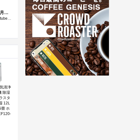
旅行先では写真を、公共交通撮影会は（新幹線や電車よりも）「高速バス」撮る方が多いので（2026年8月 (カメラ内の)ニューラルネットワークノ�...
先日「ヨドバシカメラ新店舗オープン！！（ヨドバシカメラ マルチメディア池袋）」ということでネットニュースやYoutube等で話題になりました�...
空気清浄
機 除湿
ラスタ
湿 12L
5畳 ホ
F120-