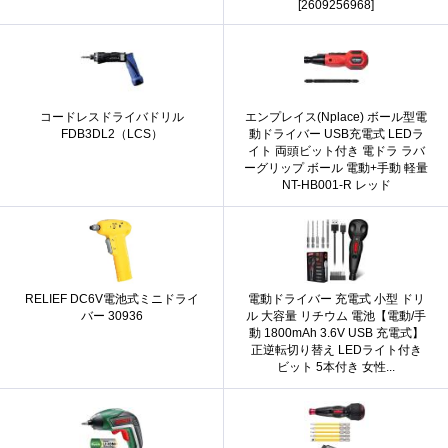
[2609256968]
コードレスドライバドリル
エンプレイス(Nplace) ボール型電
FDB3DL2（LCS）
動ドライバー USB充電式 LEDラ
イト 両頭ビット付き 電ドラ ラバ
ーグリップ ボール 電動+手動 軽量
NT-HB001-R レッド
RELIEF DC6V電池式ミニドライ
電動ドライバー 充電式 小型 ドリ
バー 30936
ル 大容量 リチウム 電池【電動/手
動 1800mAh 3.6V USB 充電式】
正逆転切り替え LEDライト付き
ビット 5本付き 女性...