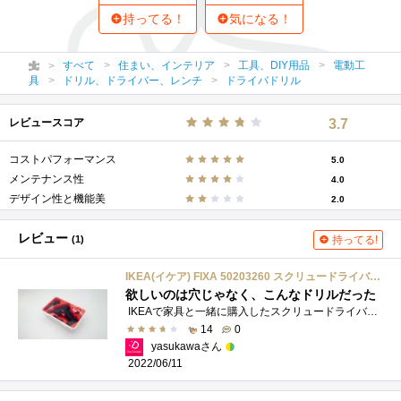
持ってる！
気になる！
すべて
住まい、インテリア
工具、DIY用品
電動工
具
ドリル、ドライバー、レンチ
ドライバドリル
レビュースコア
3.7
コストパフォーマンス
5.0
メンテナンス性
4.0
デザイン性と機能美
2.0
レビュー
(1)
持ってる!
IKEA(イケア) FIXA 50203260 スクリュードライバー/ドリル、リチウムイオンバッテリー
欲しいのは穴じゃなく、こんなドリルだった
IKEAで家具と一緒に購入したスクリュードライバー/ドリル。わりと低価格で一式手に入るので、持っておくと便利ですね。 IKEAのラインナップに�...
14
0
yasukawaさん
2022/06/11