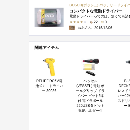
BOSCH(ボッシュ) バッテリードライバー
コンパクトな電動ドライバー
22
0
ねおさん
2015/12/06
関連アイテム
RELIEF DC6V電
ベッセル
BL
池式ミニドライバ
(VESSEL) 電動 ボ
DECK
ー 30936
ールグリップ ドラ
レスド
イバー ビット5本
バー12
付 電ドラボール
スドリ
220USB-5 ビット
ー 
収納ホルダー付