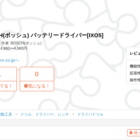
1 レビュー
0
気になってる人
ードライバー[IXO5]
H(ボッシュ) バッテリードライバー[IXO5]
作者: BOSCH(ボッシュ)
4,980〜4,980円
レビ
n.co.jpへ
機能
1
0
拡張
操作
てる！
気になる！
電動工具
ドリル、ドライバー、レンチ
ドライバドリル
持っ