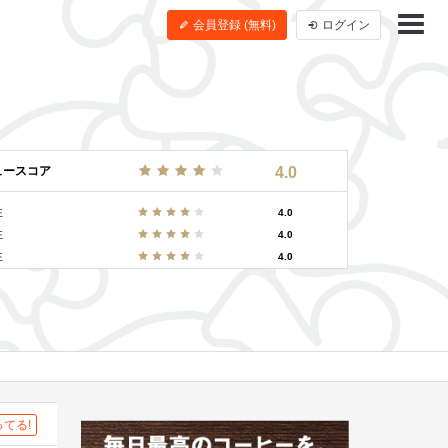
会員登録 (無料)
ログイン
ュースコア
4.0
性
4.0
性
4.0
性
4.0
てる!