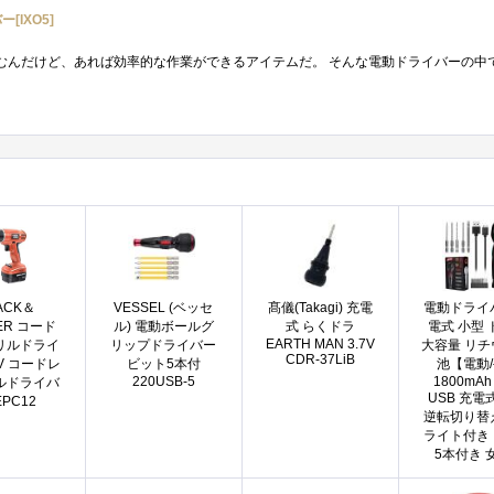
[IXO5]
ACK＆
VESSEL (ベッセ
髙儀(Takagi) 充電
電動ドライ
ER コード
ル) 電動ボールグ
式 らくドラ
電式 小型
EARTH MAN 3.7V
リルドライ
リップドライバー
大容量 リチ
CDR-37LiB
V コードレ
ビット5本付
池【電動
220USB-5
1800mAh 
ルドライバ
USB 充電
EPC12
逆転切り替え
ライト付き
5本付き 女