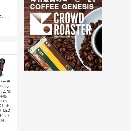
電動ドライバーってのは、無くても済むんだけど、あれば効率的な作業ができるアイテムだ。 そんな電動ドライバーの中で、以前から気になって...
バー 充
 ドリル
ウム 電
/手動
3.6V
式】 正
 LED
 ビット
性...