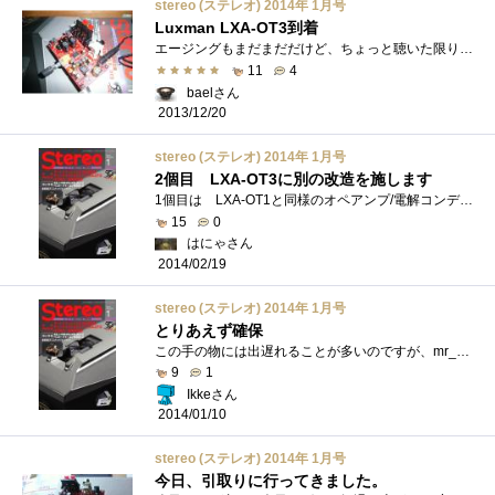
stereo (ステレオ) 2014年 1月号
Luxman LXA-OT3到着
エージングもまだまだだけど、ちょっと聴いた限りでは良さそうな音。2013/12/21電源を12Vから15Vに上げてみた。それまでは、ただ優しい音というだ�...
11
4
baelさん
2013/12/20
stereo (ステレオ) 2014年 1月号
2個目 LXA-OT3に別の改造を施します
1個目は LXA-OT1と同様のオペアンプ/電解コンデンサ改造を施しましたが、2個目はNFJ様による改造キットTypeBを使って改造を行います。もうちょっ�...
15
0
はにゃさん
2014/02/19
stereo (ステレオ) 2014年 1月号
とりあえず確保
この手の物には出遅れることが多いのですが、mr_osaminの日記に「コイズミ無線に在庫がいっぱい」と写真入りで載っていたので、思わず買ってし�...
9
1
Ikkeさん
2014/01/10
stereo (ステレオ) 2014年 1月号
今日、引取りに行ってきました。