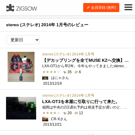
会員登録 (無料)
stereo (ステレオ) 2014年 1月号のレビュー
stereo (ステレオ) 2014年 1月号
【デカップリングを全てMUSE KZへ交換】最初からKZにしておけば良かったね。
LXA-OT1から早2年。今年もやってきましたstereo誌の年に2回のオマケ。 あのシリーズの中ではそれなりのクオリティをもつLXA-OT1の後継ということで�...
35
6
はにゃさん
2013/12/19
stereo (ステレオ) 2014年 1月号
LXA-OT3を本屋に引取りに行って来た。
福岡は中央の2日遅れ予約は発送予定が遅いのと、QUOカードが決済に使えなかったので、全部キャンセル。地元本屋さんで確保のこの1冊のみ。 準�...
20
12
CR-Xさん
2013/12/21