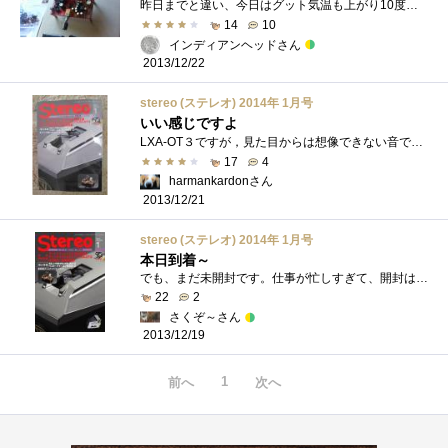
昨日までと違い、今日はグット気温も上がり10度近くになって朝から年末前の墓掃除ついでにジュンク堂書店に引取りに行って来ました。どっちが...
14
10
インディアンヘッドさん
2013/12/22
stereo (ステレオ) 2014年 1月号
いい感じですよ
LXA-OT３ですが，見た目からは想像できない音でした．デジタルアンプとしては，いい感じです．定位もしっかりしていて，ある程度の空間があり�...
17
4
harmankardonさん
2013/12/21
stereo (ステレオ) 2014年 1月号
本日到着～
でも、まだ未開封です。仕事が忙しすぎて、開封はまだ先になりそうです。
22
2
さくぞ～さん
2013/12/19
1
前へ
次へ