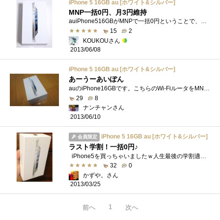
iPhone 5 16GB au [ホワイト&シルバー]
MNP一括0円、月3円維持
auiPhone516GBがMNPで一括0円ということで、遊んでいたdocomoの回線をMNPして貰ってきました。貰ってきたと言ってもdocomo回線の途中解約金、MNP転出手数...
15
2
KOUKOUさん
2013/06/08
iPhone 5 16GB au [ホワイト&シルバー]
あーうーあいぽん
auのiPhone16GBです。こちらのWi-FiルータをMNP使って、一括0円でした。Wi-FiルータをMNPしたことによって、iPhoneのテザリングでドコモのGalaxyS3をネット�...
29
8
ナンチャンさん
2013/06/10
iPhone 5 16GB au [ホワイト&シルバー]
会員限定
ラスト学割！一括0円♪
iPhone5を買っちゃいましたｗ人生最後の学割適応だと思います！ 実は，これを２年前の３月に学割で手に入れたんですよね． そして， �...
32
0
かずや。さん
2013/03/25
1
前へ
次へ