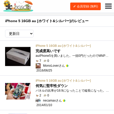
会員登録 (無料)
iPhone 5 16GB au [ホワイト&シルバー]のレビュー
iPhone 5 16GB au [ホワイト&シルバー]
完成度高いです
auiPhone5を買いました。一括0円だったのでMNPしました。デザインは良いし、動きは速いし、完成度が高くて基本文句なしです。カメラも良いです。�...
7
0
MonoLoverさん
2016/06/25
iPhone 5 16GB au [ホワイト&シルバー]
何気に堅牢性ダウン
パネルの比率が16:9になったことで縦長になった。この点は何かと疑問はあるものの、いまではスタンダード。長くなったからか面加圧に弱くなっ�...
2
0
necamaxさん
2014/01/10