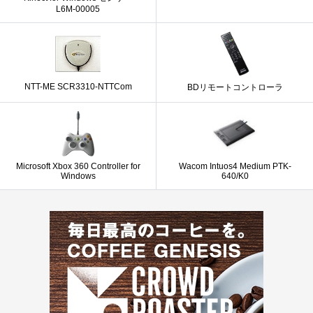
L6M-00005
NTT-ME SCR3310-NTTCom
BDリモートコントローラ
Microsoft Xbox 360 Controller for
Wacom Intuos4 Medium PTK-
Windows
640/K0