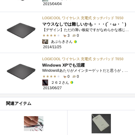
2015/04/04
LOGICOOL ワイヤレス 充電式 タッチパッド T650
マウスなしでは難しいかも・・・(´・ω・｀)
【デザイン】ただの薄い板錠ですがなめらかな感じで格好いいです。【動作精度】困ることなくスイスイと操作できて快適に使うことが出来ます�...
3
0
あぶらきさん
2014/11/25
LOGICOOL ワイヤレス 充電式 タッチパッド T650
Windows XPでも活躍
Windows8あたりがメインターゲットだと思うが，WindowsXPでも半分くらいの機能は使える．
0
0
２６２さん
2013/06/27
関連アイテム