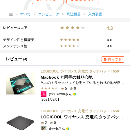
すべて
コンピュータ
周辺機器
入力装置
レビュースコア
4.3
デザイン性と機能美
5.0
メンテナンス性
4.0
レビュー
(4)
持ってる!
LOGICOOL ワイヤレス 充電式 タッチパッド T650
Macbook と同等の触り心地
Macのトラックパッドを使っていると触り心地が良いのでWindowsのデスクトップでも使いたいな、と思う人も多いと思うのですが、そういう人用。 �...
5
0
yasukawaさん
2021/09/01
LOGICOOL ワイヤレス 充電式 タッチパッド T650
LOGICOOL ワイヤレス 充電式 タッチパッド T650
2
0
d-w-bさん