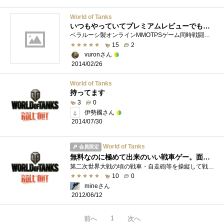
World of Tanks
いつもやっていてプレミアムレビューでも使用したので＾＾
ベラルーシ製オンラインMMOTPSゲーム同時戦闘参加人数最大３０人（１５人VS１５人）の第２次世界大戦前後の戦車をモチーフとしたオンラインゲー...
15
2
vuronさん
2014/02/26
World of Tanks
持ってます
3
0
伊勢國さん
2014/07/30
World of Tanks
会員限定
無料なのに極めて出来のいい戦車ゲー。面白いですよ！
第二次世界大戦の頃の戦車・自走砲等を操縦して戦う、戦車ゲームです。●簡単に言うと戦車を操縦して複数体複数で戦うゲームなのですが、ま�...
10
0
mineさん
2012/06/12
1
前へ
次へ