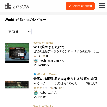
会員登録 (無料)
World of Tanksのレビュー
World of Tanks
WOT始めました(^^;
現状の最新データをダウンロードするのに半日以上費やしまして、まだやり始めたばかりで、判らない事も多いのですが、 ジョイスティックとか...
14
0
toshi_wanganさん
2014/10/25
World of Tanks
最高の描画環境で描き出される迫真の場面はゲームオンチのオッサンをもゲームに没頭させるか？
PCゲーム．．．以前は良くやった．．．特に大学生になって卒論書くときにコンピュータを購入して、卒論仕上げたあとはそのPCの使い道というと�...
25
8
cybercatさん
2014/09/01
World of Tanks