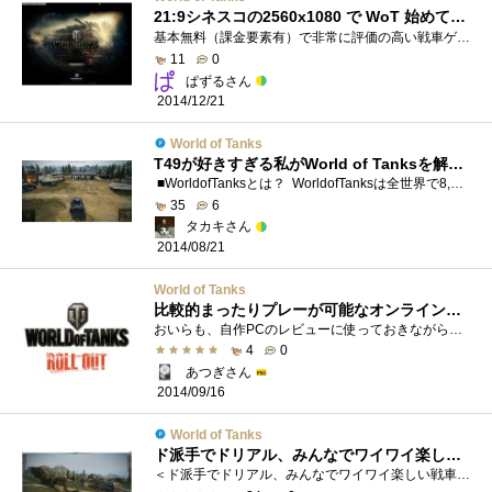
21:9シネスコの2560x1080 で WoT 始めてみました
基本無料（課金要素有）で非常に評価の高い戦車ゲーと聞いて始めてみました。ガールズ＆パンツァーの公式コラボMODがあったりと話題性もあり�...
11
0
ぱずるさん
2014/12/21
World of Tanks
T49が好きすぎる私がWorld of Tanksを解説プレイ
■WorldofTanksとは？ WorldofTanksは全世界で8,000万人以上がプレイするオンラインゲームです。1プレイ最大15分なので気が向いたときにさくっとプレ...
35
6
タカキさん
2014/08/21
World of Tanks
比較的まったりプレーが可能なオンラインゲーム
おいらも、自作PCのレビューに使っておきながら、このゲーム自体のレビューを書かないというのもなんなので・・・去年の秋だったと思う。こい...
4
0
あつぎさん
2014/09/16
World of Tanks
ド派手でドリアル、みんなでワイワイ楽しい戦車ゲーム「WORLD of TANKS」を遊びまくる！
＜ド派手でドリアル、みんなでワイワイ楽しい戦車ゲーム「WORLDofTANKS」！＞第1回 2014年08月31日 WOTほろ苦デビュー第2回 2014年09月09日 重戦車KV...