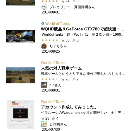
24
0
プレカリアート真面目明さん
2014/09/01
World of Tanks
WQHD液晶＆GeForce GTX780で超快適・戦車道！！
WorldofTanks（以下WoT）は、第２次大戦～1960年頃に活躍、あるいは設計された戦車を操って、相手のチームを撃破していくオンラインゲームです。�...
30
0
ちょもさん
2014/08/25
World of Tanks
人気の対人戦車ゲーム
戦車ゲームというとリアルな操作で難しいのもありますが、これは普通の車のゲームと同じ感じでWASDで移動、マウスで照準なので簡単ですね。デ�...
28
2
n-eさん
2014/08/01
World of Tanks
アカウント作成してみました。
ベラルーシのWargaming.net社が開発した、全世界で8,000万人以上がプレイするオンラインタンクバトルで、基本無料でプレイ可能ですが、一部ゲーム�...
28
4
ヒロ妨さん
2014/07/30