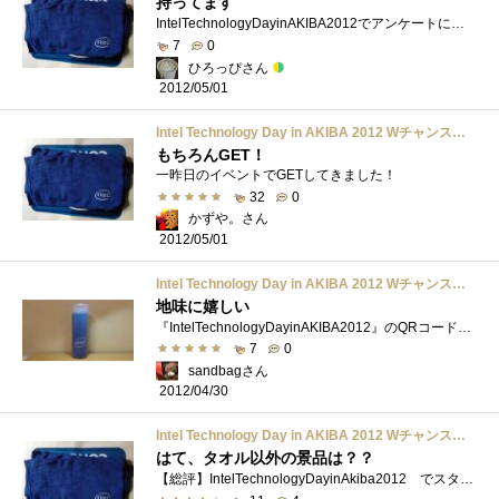
持ってます
IntelTechnologyDayinAKIBA2012でアンケートに答えると1回だけできる抽選での参加賞。もう一回抽選できる券をプリントアウトして持っていったのに出し�...
7
0
ひろっぴさん
2012/05/01
Intel Technology Day in AKIBA 2012 Wチャンスアンケート参加賞 タオル
もちろんGET！
一昨日のイベントでGETしてきました！
32
0
かずや。さん
2012/05/01
Intel Technology Day in AKIBA 2012 Wチャンスアンケート参加賞 タオル
地味に嬉しい
『IntelTechnologyDayinAKIBA2012』のQRコードアンケートの参加賞。生地も厚めで水分の吸収が良いタオルで、夏場にも活躍できそう。首に掛ければ青い闘�...
7
0
sandbagさん
2012/04/30
Intel Technology Day in AKIBA 2012 Wチャンスアンケート参加賞 タオル
はて、タオル以外の景品は？？
【総評】IntelTechnologyDayinAkiba2012 でスタンプラリーおよびガラガラ抽選後、zigsowユーザー限定の紙とアンケート回答画面を見せるとさらに2回抽選�...