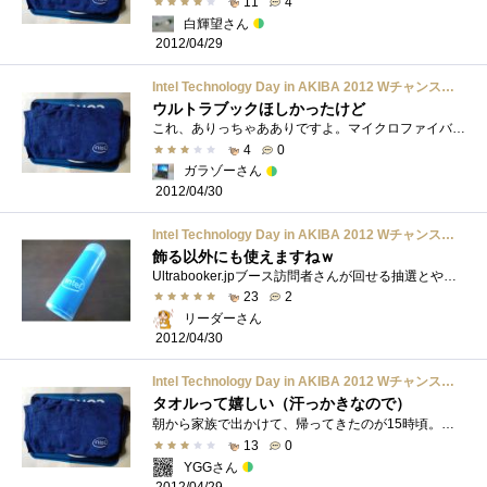
11
4
白輝望さん
2012/04/29
Intel Technology Day in AKIBA 2012 Wチャンスアンケート参加賞 タオル
ウルトラブックほしかったけど
これ、ありっちゃあありですよ。マイクロファイバータオルは洗車に便利だから。
4
0
ガラゾーさん
2012/04/30
Intel Technology Day in AKIBA 2012 Wチャンスアンケート参加賞 タオル
飾る以外にも使えますねｗ
Ultrabooker.jpブース訪問者さんが回せる抽選とやらの参加賞でした。ステッカーと違い、タオルなので飾る以外にも使えて良いですｗ
23
2
リーダーさん
2012/04/30
Intel Technology Day in AKIBA 2012 Wチャンスアンケート参加賞 タオル
タオルって嬉しい（汗っかきなので）
朝から家族で出かけて、帰ってきたのが15時頃。いまから行けば16時過ぎには秋葉原に着く。が、今日は久しぶりに朝早くから動いて疲れたしな・�...
13
0
YGGさん
2012/04/29