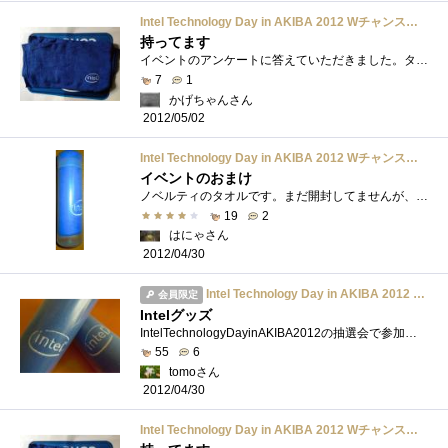
Intel Technology Day in AKIBA 2012 Wチャンスアンケート参加賞 タオル
持ってます
イベントのアンケートに答えていただきました。タオルは使い道があっていいですね（ｗ
7
1
かげちゃんさん
2012/05/02
Intel Technology Day in AKIBA 2012 Wチャンスアンケート参加賞 タオル
イベントのおまけ
ノベルティのタオルです。まだ開封してませんが、何に使うのがいいのでしょう？→撮影用の背景にしてみました。
19
2
はにゃさん
2012/04/30
Intel Technology Day in AKIBA 2012 Wチャンスアンケート参加賞 タオル
会員限定
Intelグッズ
IntelTechnologyDayinAKIBA2012の抽選会で参加賞でいただいた『Intel』ロゴ入りタオル。今年の夏は重宝しそう。
55
6
tomoさん
2012/04/30
Intel Technology Day in AKIBA 2012 Wチャンスアンケート参加賞 タオル