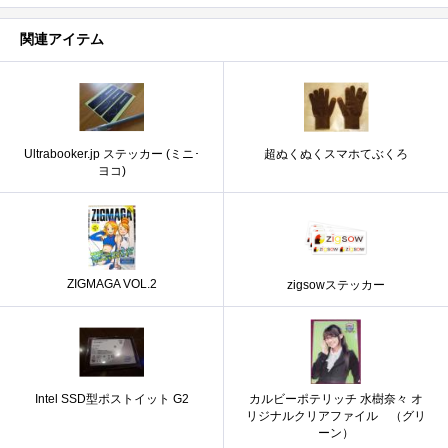
関連アイテム
Ultrabooker.jp ステッカー (ミニ･
超ぬくぬくスマホてぶくろ
ヨコ)
ZIGMAGA VOL.2
zigsowステッカー
Intel SSD型ポストイット G2
カルビーポテリッチ 水樹奈々 オ
リジナルクリアファイル （グリ
ーン）