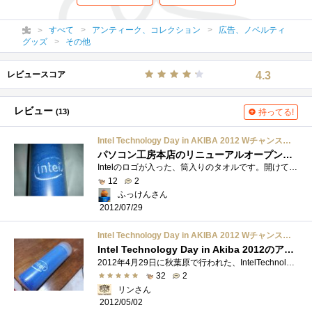
すべて
アンティーク、コレクション
広告、ノベルティ
グッズ
その他
レビュースコア
4.3
レビュー
(13)
持ってる!
Intel Technology Day in AKIBA 2012 Wチャンスアンケート参加賞 タオル
パソコン工房本店のリニューアルオープンセールのガラガラで貰った(^^;
Intelのロゴが入った、筒入りのタオルです。開けて撮影しようと思ったのですが、うまく仕舞えない可能性があるので、筒に入ったまま撮影しまし...
12
2
ふっけんさん
2012/07/29
Intel Technology Day in AKIBA 2012 Wチャンスアンケート参加賞 タオル
Intel Technology Day in Akiba 2012のアンケート記入参加賞で入手しました！
2012年4月29日に秋葉原で行われた、IntelTechnologyDayinAkiba2012のスタンプラリーのWチャンスアンケートの参加賞で頂きました。先に登録したマグカップ�...
32
2
リンさん
2012/05/02