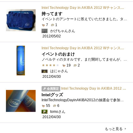
Intel Technology Day in AKIBA 2012 Wチャンスアンケート参加賞 タオル
持ってます
イベントのアンケートに答えていただきました。タオルは使い道があっていいですね（ｗ
7
1
かげちゃんさん
2012/05/02
Intel Technology Day in AKIBA 2012 Wチャンスアンケート参加賞 タオル
イベントのおまけ
ノベルティのタオルです。まだ開封してませんが、何に使うのがいいのでしょう？→撮影用の背景にしてみました。
19
2
はにゃさん
2012/04/30
Intel Technology Day in AKIBA 2012 Wチャンスアンケート参加賞 タオル
会員限定
Intelグッズ
IntelTechnologyDayinAKIBA2012の抽選会で参加賞でいただいた『Intel』ロゴ入りタオル。今年の夏は重宝しそう。
55
6
tomoさん
2012/04/30
もっと見る