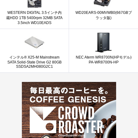
WESTERN DIGITAL 3.5インチ内
WD20EARS-00MVWB0(667GBプ
蔵HDD 1TB 5400rpm 32MB SATA
ラッタ版)
3.5inch WD10EADS
インテル® X25-M Mainstream
NEC Aterm WR8700N(HPモデル)
SATA Solid-State Drive G2 80GB
PA-WR8700N-HP
SSDSA2MH080G2C1