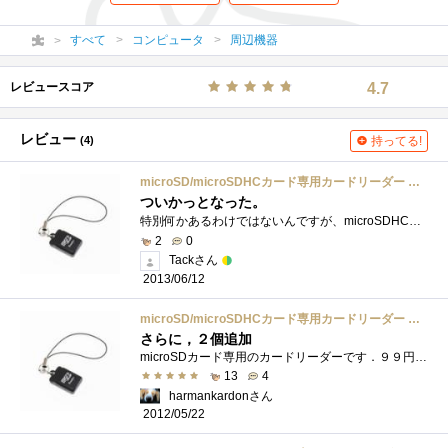
すべて
コンピュータ
周辺機器
レビュースコア
4.7
レビュー
(4)
持ってる!
microSD/microSDHCカード専用カードリーダー DN-YCR-CTF04
ついかっとなった。
特別何かあるわけではないんですが、microSDHCカードが多いので小さいリーダーがほしかった、という感じです。（小型のはあんまり持っていない�...
2
0
Tackさん
2013/06/12
microSD/microSDHCカード専用カードリーダー DN-YCR-CTF04
さらに，２個追加
microSDカード専用のカードリーダーです．９９円なのですが，これだけ買うと送料が２１０円取られてしまうので，昨日購入のmicroSDと一緒に購入し...
13
4
harmankardonさん
2012/05/22