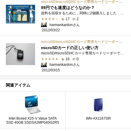
microSD/microSDHCカード専用カードリーダー DN-YCR-CTF04
99円でも速度はどうなのか？
送料を回収するために，同時に2個購入しました．今回は趣向を変えて，速度を比較してみます．使用するmicroSDカードは，これです．一応，Class１�...
17
2
harmankardonさん
2012/03/22
microSD/microSDHCカード専用カードリーダー DN-YCR-CTF04
microSDカードの正しい使い方
microSD/microSDHCカード専用カードリーダーです．USB(A)コネクタの中にmicroSDカードが入ってしまします．おものだちのみなさんの持ち物で，microSDカー�...
16
0
harmankardonさん
2012/03/15
関連アイテム
Intel Boxed X25-V Value SATA
WN-AX1167GR
SSD 40GB SSDSA2MP040G2R5