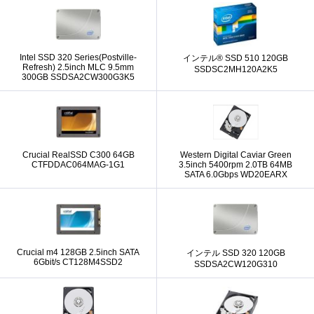
Intel SSD 320 Series(Postville-
インテル® SSD 510 120GB
Refresh) 2.5inch MLC 9.5mm
SSDSC2MH120A2K5
300GB SSDSA2CW300G3K5
Crucial RealSSD C300 64GB
Western Digital Caviar Green
CTFDDAC064MAG-1G1
3.5inch 5400rpm 2.0TB 64MB
SATA 6.0Gbps WD20EARX
Crucial m4 128GB 2.5inch SATA
インテル SSD 320 120GB
6Gbit/s CT128M4SSD2
SSDSA2CW120G310