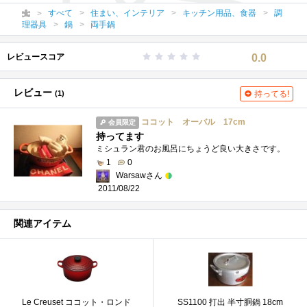
すべて
住まい、インテリア
キッチン用品、食器
調
理器具
鍋
両手鍋
レビュースコア
0.0
レビュー
(1)
持ってる!
ココット オーバル 17cm
会員限定
持ってます
ミシュラン君のお風呂にちょうど良い大きさです。
1
0
Warsawさん
2011/08/22
関連アイテム
Le Creuset ココット・ロンド
SS1100 打出 半寸胴鍋 18cm