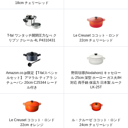
18cm チェリーレッド
T-fal ワンタッチ開閉圧力なべ ク
Le Creuset ココット・ロンド
リプソ クレール 4L P4310431
22cm チェリーレッド
Amazon.co.jp限定【T-falスペシャ
野田琺瑯(Nodahoro) キャセロー
ルセット】 アマラル ティアラ シ
ル 25cm 深型 ホーロー ガス火/IH
チューパン 20cm C25344 レード
対応 両手鍋 保温力 日本製 ルーク
LK-25T
ル付き
Le Creuset ココット・ロンド
ル・クルーゼ ココット・ロンド
22cm オレンジ
24cm チェリーレッド