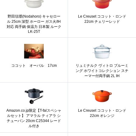
野田琺瑯(Nodahoro) キャセロー
Le Creuset ココット・ロンド
ル 25cm 深型 ホーロー ガス火/IH
22cm チェリーレッド
対応 両手鍋 保温力 日本製 ルーク
LK-25T
ココット オーバル 17cm
リュミナルク ヴィトロ ブルーミ
ング ホワイトコレクション スチ
ーマー付両手鍋 2L IH
Amazon.co.jp限定【T-falスペシャ
Le Creuset ココット・ロンド
ルセット】 アマラル ティアラ シ
22cm オレンジ
チューパン 20cm C25344 レード
ル付き