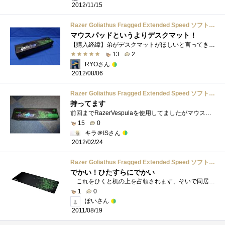
2012/11/15
Razer Goliathus Fragged Extended Speed ソフト ゲーミング マウスマット 【正規保証品】 RZ02-00211700-R3M1-R
マウスパッドというよりデスクマット！
【購入経緯】弟がデスクマットがほしいと言ってきたので、いいのがあるよ～とおすすめしました。以前、これの一番小さいモデルを購入し、非�...
13
2
RYOさん
2012/08/06
Razer Goliathus Fragged Extended Speed ソフト ゲーミング マウスマット 【正規保証品】 RZ02-00211700-R3M1-R
持ってます
前回までRazerVespulaを使用してましたがマウスパッド自体がハードタイプなので長く使ってるとマウスパッド自体が削れていきます。せっかくなの�...
15
0
キラ＠ISさん
2012/02/24
Razer Goliathus Fragged Extended Speed ソフト ゲーミング マウスマット 【正規保証品】 RZ02-00211700-R3M1-R
でかい！ひたすらにでかい
これをひくと机の上を占領されます、そいで同居人とかにもドン引きされます。でも満足感はある、キーボードも置けちゃう、なんて素敵なGolia...
1
0
ぽいさん
2011/08/19