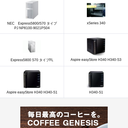
xSeries 340
NEC Express5800/S70 タイプ
PJ NP8100-9021PS04
Aspire easyStore H340 H340-S3
Express5800 S70 タイプFL
Aspire easyStore H340 H340-S1
H340-S1