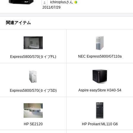
ichiroplusさん
2011/07/29
関連アイテム
NEC Express5800/GT110a
Express5800/S70(タイプFL)
Aspire easyStore H340-S4
Express5800/S70(タイプSD)
HP SE2120
HP Proliant ML110 G6