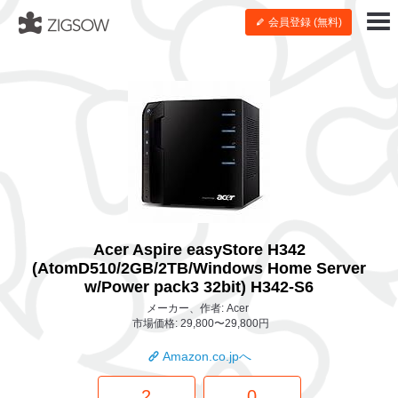
会員登録 (無料)
Acer Aspire easyStore H342
(AtomD510/2GB/2TB/Windows Home Server
w/Power pack3 32bit) H342-S6
メーカー、作者: Acer
市場価格: 29,800〜29,800円
Amazon.co.jpへ
2
0