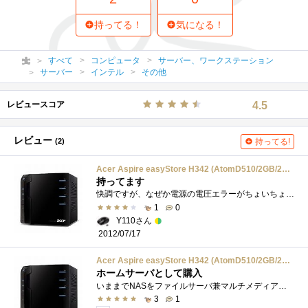
持ってる！
気になる！
すべて
コンピュータ
サーバー、ワークステーション
サーバー
インテル
その他
レビュースコア
4.5
レビュー
(2)
持ってる!
Acer Aspire easyStore H342 (AtomD510/2GB/2TB/Windows Home Server w/Power pack3 32bit) H342-S6
持ってます
快調ですが、なぜか電源の電圧エラーがちょいちょい通知される！なぜ？ファンを交換して、吸気、排気を逆にして使用中
1
0
Y110さん
2012/07/17
Acer Aspire easyStore H342 (AtomD510/2GB/2TB/Windows Home Server w/Power pack3 32bit) H342-S6
ホームサーバとして購入
いままでNASをファイルサーバ兼マルチメディアサーバに使用していましたが、地デジ放送を録画しはじめたら容量が足りなくなってしまったため�...
3
1