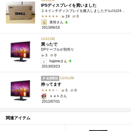
IPSディスプレイを買いました
２４インチディスプレイを購入しましたデルのU2412MIPSパネル（最大視野角度178°（垂直）/178°（水平））最大解像度1,920x1,200応答速度8ms（GTG、標準�...
19
0
美玲さん
2013/06/16
U2412M
買ったで
DPケーブルが別売り
3
0
hajimeさん
2013/03/23
U2412M
会員限定
持ってます
5
0
ｓａｋさん
2012/07/31
関連アイテム