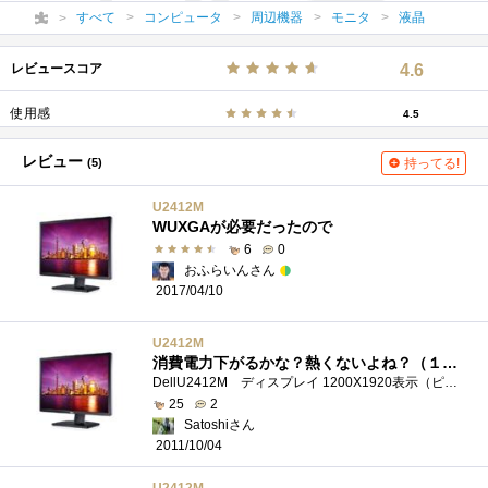
すべて
コンピュータ
周辺機器
モニタ
液晶
レビュースコア
4.6
使用感
4.5
レビュー
(5)
持ってる!
U2412M
WUXGAが必要だったので
6
0
おふらいんさん
2017/04/10
U2412M
消費電力下がるかな？熱くないよね？（１２Wだった）
DellU2412M ディスプレイ 1200X1920表示（ピボットで90度回転）に慣れてしまった身としては1920X1080表示の製品にはLEDバックライトで有っても触手が動...
25
2
Satoshiさん
2011/10/04
U2412M