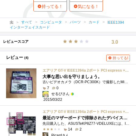
持ってる！
気になる！
すべて
コンピュータ
パーツ
カード
IEEE1394
インターフェイスカード
レビュースコア
3.0
レビュー
(4)
持ってる!
エアリア GT-V IEEE1394a 2ポート PCI express ×1 VIAチップ搭載 SD-PEFWV2
大事な思い出を守りましょう。
古いビデオカメラ（DCR-PC300K）で撮影したMiniDVテープの映像をPCに取り込むために購入しました。テープの映像はRCAからの取り込みも可能ですが、i....
7
0
せるぴさん
2015/03/22
エアリア GT-V IEEE1394a 2ポート PCI express ×1 VIAチップ搭載 SD-PEFWV2
最近のマザーボードで排除されたデバイスです
先日購入した、ASUSTeKP8Z77-VDELUXEには、IEEE1394が付いていません。IEEE1394は既にレガシーデバイスになってしまいました。AppleComputerもThunderboltになり�...
14
2
Picardさん