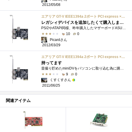
2012/05/08
エアリア GT-V IEEE1394a 2ポート PCI express ×1 VIAチップ搭載 SD-PEFWV2
レガシィデバイスを追加したくて購入しました
PS/2やATAPI同様、昨年購入したマザーボードASUSP9X79DELUXEにはIEEE1394インターフェイスが有りません。AV機器でもiLinkの付いた機器は姿を消して久しい�...
10
0
Picardさん
2012/03/29
エアリア GT-V IEEE1394a 2ポート PCI express ×1 VIAチップ搭載 SD-PEFWV2
持ってます
昔撮り貯めたminiDVをパソコンに取り込む為に購入しました。ＰＣＩeで使えるIEEE1394のボードって意外に売っていないので、探すのに苦労しました�...
9
0
くすくすさん
2011/06/25
関連アイテム