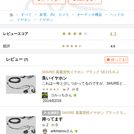
すべて
家電、AV、カメラ
オーディオ機器
ヘッドホ
ン、イヤホン
イヤホン
レビュースコア
4.3
総評
4.5
レビュー
(7)
持ってる!
SHURE 高遮音性イヤホン ブラック SE215-K-J
良いイヤホン
これは一年と少しつかってるのですが、SHUREというメーカーを自分が知ったとき父親がアメリカに出張にいくときに買って来てもらいました。これ...
7
0
コルっちさん
2014/02/19
SHURE 高遮音性イヤホン ブラック SE215-K-J
会員限定
持ってます
2
0
arkmarouさん