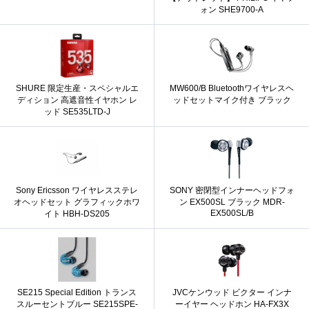
ォン SHE9700-A
SHURE 限定生産・スペシャルエ
MW600/B Bluetoothワイヤレスヘ
ディション 高遮音性イヤホン レ
ッドセットマイク付き ブラック
ッド SE535LTD-J
Sony Ericsson ワイヤレスステレ
SONY 密閉型インナーヘッドフォ
オヘッドセット グラフィックホワ
ン EX500SL ブラック MDR-
EX500SL/B
イト HBH-DS205
SE215 Special Edition トランス
JVCケンウッド ビクター インナ
スルーセントブルー SE215SPE-
ーイヤー ヘッドホン HA-FX3X