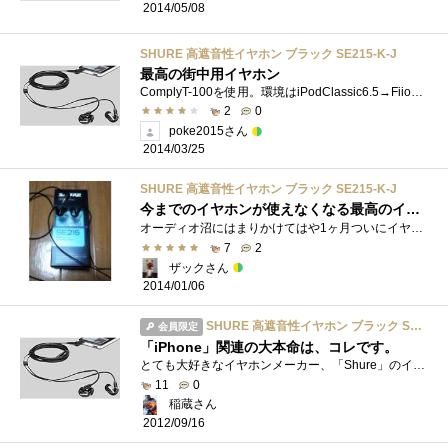
2014/05/08
SHURE 高遮音性イヤホン ブラック SE215-K-J
最高の街中用イヤホン
ComplyT-100を使用。環境はiPodClassic6.5→FiioE12→SE215。まず驚かされるのはその遮音性、またフィット感だろう。この2つについてはハイエンド機と比べ...
2
0
poke2015さん
2014/03/25
SHURE 高遮音性イヤホン ブラック SE215-K-J
今までのイヤホンが使えなくなる最高のイヤホン
オーディオ沼にはまりかけてはや1ヶ月ついにイヤホンに手を出したくなってしまったしかしながらあんまりお金をかけることは許されない立場そ�...
7
2
ザックさん
2014/01/06
SHURE 高遮音性イヤホン ブラック SE215-K-J
会員限定
「iPhone」関連の大本命は、コレです。
とても大好きなイヤホンメーカー、「Shure」のイヤホンです。もちろん、今までも使ってきました。ですが、ユニットの付け根付近のケーブル被服...
11
0
稲蔵さん
2012/09/16