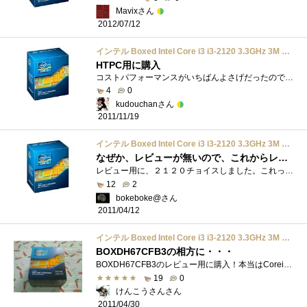
Mavixさん
2012/07/12
インテル Boxed Intel Core i3 i3-2120 3.3GHz 3M LGA1155 SandyBridge BX80623I32120
HTPC用に購入
コストパフォーマンスがいちばんよさげだったのでクロックと値段できめました。i5-2500Kも持ってますがCPUクーラーのつくりが違いますね。明らか...
4
0
kudouchanさん
2011/11/19
インテル Boxed Intel Core i3 i3-2120 3.3GHz 3M LGA1155 SandyBridge BX80623I32120
なぜか、レビューが無いので、これからレビュー
レビュー用に、２１２０チョイスしました。これって、３．３ＧＨｚで、消費電力高いのか低いのかはっきりしないレベル。自分のなかでは、省�...
12
2
bokeboke@さん
2011/04/12
インテル Boxed Intel Core i3 i3-2120 3.3GHz 3M LGA1155 SandyBridge BX80623I32120
BOXDH67CFB3の相方に・・・
BOXDH67CFB3のレビュー用に購入！本当はCorei32100Tが良かったのが・・・品切れだったので・・・他の店を巡れば良かったのだろうが子供達が暴れてい�...
19
0
けんこうさんさん
2011/04/30