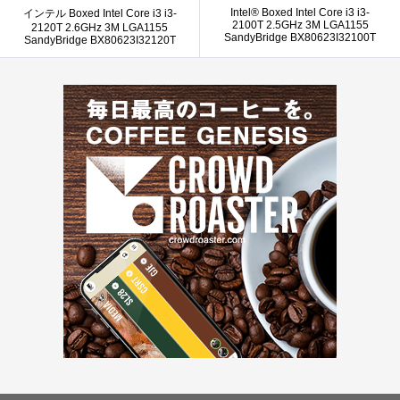
Intel® Boxed Intel Core i3 i3-
インテル Boxed Intel Core i3 i3-
2100T 2.5GHz 3M LGA1155
2120T 2.6GHz 3M LGA1155
SandyBridge BX80623I32100T
SandyBridge BX80623I32120T