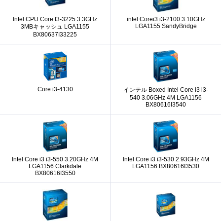
Intel CPU Core I3-3225 3.3GHz
intel Corei3 i3-2100 3.10GHz
LGA1155 SandyBridge
3MBキャッシュ LGA1155
BX80637I33225
Core i3-4130
インテル Boxed Intel Core i3 i3-
540 3.06GHz 4M LGA1156
BX80616I3540
Intel Core i3 i3-550 3.20GHz 4M
Intel Core i3 i3-530 2.93GHz 4M
LGA1156 Clarkdale
LGA1156 BX80616I3530
BX80616I3550