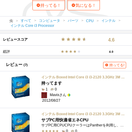
持ってる！
気になる！
すべて
コンピュータ
パーツ
インテル
CPU
インテル Core i3 Processor
レビュースコア
4.6
総評
4.0
レビュー
(7)
持ってる!
インテル Boxed Intel Core i3 i3-2120 3.3GHz 3M LGA1155 SandyBridge BX80623I32120
持ってます
1
0
Mavixさん
2012/08/27
インテル Boxed Intel Core i3 i3-2120 3.3GHz 3M LGA1155 SandyBridge BX80623I32120
サブPC用快適省エネCPU
サブPC用CPUCPUクーラーはPantherを利用し、回転数を1100RPMまで絞って運用温度はOCCTで負荷を掛けた状態で53℃MAX、アイドル時30℃（室温26℃）その他の...
0
0