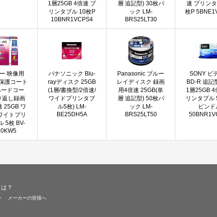
1層25GB 4倍速 プ
層 追記型) 30枚パ
速 プリンタ
リンタブル 10枚P
ック LM-
枚P 5BNE1
10BNR1VCPS4
BRS25LT30
ー 映像用
パナソニック Blu-
Panasonic ブルー
SONY ビ
E 保護コート
rayディスク 25GB
レイディスク 録画
BD-R 追記
ハードコー
(1層/書換型/2倍速/
用4倍速 25GB(単
1層25GB 
くり返し録画
ワイドプリンタブ
層 追記型) 50枚パ
リンタブル 
 25GB ワ
ル5枚) LM-
ック LM-
ピンド
BE25DH5A
BRS25LT50
50BNR1V
ワイトプリ
 5枚 BV-
30KW5
とは？
ー
メーカーの皆様へ