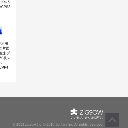
ブル 5
VCPS2
デオ用
型 片面
4倍速 プ
50枚ス
ル
CPP4
© 2013 zigsow Inc, © 2016 Solflare Inc.
All rights reserved.