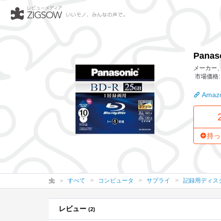
Panasonic ブルーレイディスク 録画用4倍速 25GB(単層 追
Pana
メーカー、
市場価格: 
Amazo
持っ
すべて
コンピュータ
サプライ
記録用ディス
レビュー
(2)