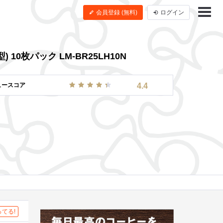
会員登録 (無料)
ログイン
 10枚パック LM-BR25LH10N
ュースコア
4.4
てる!