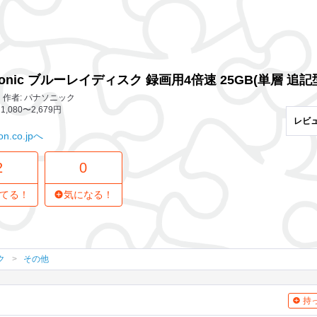
2 レビュー
0
気になってる人
記型) 10枚パック LM-BR25LH10N
sonic ブルーレイディスク 録画用4倍速 25GB(単層 追記型)
作者: パナソニック
1,080〜2,679円
レビ
n.co.jpへ
2
0
てる！
気になる！
ク
その他
持っ