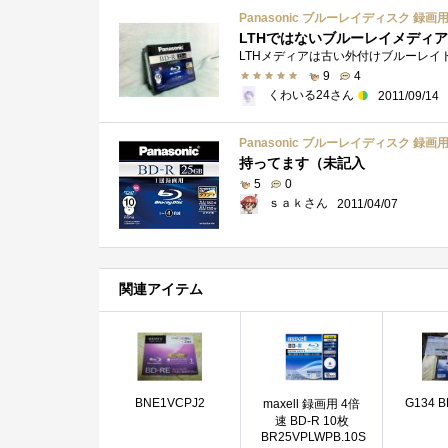
Panasonic ブルーレイディスク 録画用4
LTHではないブルーレイメディア
9
4
くわいる24さん
2011/09/14
Panasonic ブルーレイディスク 録画用4
持ってます（未記入
5
0
ｓａｋさん
2011/04/07
関連アイテム
BNE1VCPJ2
G134 B
maxell 録画用 4倍
速 BD-R 10枚
BR25VPLWPB.10S