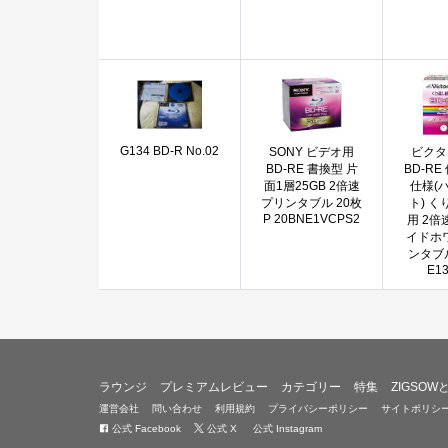
G134 BD-R No.02
SONY ビデオ用
ビクタ
BD-RE 書換型 片
BD-R
面1層25GB 2倍速
仕様(
プリンタブル 20枚
ト) 
P 20BNE1VCPS2
用 2倍速
イドホ
ンタブル
E1
ラウンジ
プレミアムレビュー
カテゴリー
特集
ZIGSOW
運営会社
問い合わせ
利用規約
プライバシーポリシー
サイトポリシ
公式 Facebook
公式 X
公式 Instagram