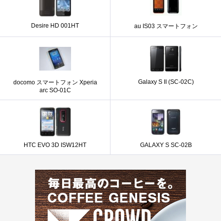
Desire HD 001HT
au IS03 スマートフォン
Galaxy S II (SC-02C)
docomo スマートフォン Xperia
arc SO-01C
HTC EVO 3D ISW12HT
GALAXY S SC-02B