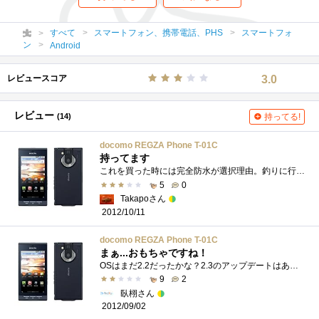
すべて
スマートフォン、携帯電話、PHS
スマートフォ
ン
Android
レビュースコア
3.0
レビュー
(14)
持ってる!
docomo REGZA Phone T-01C
持ってます
これを買った時には完全防水が選択理由。釣りに行って魚の写真を撮るときに気を遣わなくていいことが最大のメリット。それと16GのSDカードが付...
5
0
Takapoさん
2012/10/11
docomo REGZA Phone T-01C
まぁ...おもちゃですね！
OSはまだ2.2だったかな？2.3のアップデートはあったんだろうか... 無理やり色々つめこんで失敗しちゃったやつの先駆けですｗ 正直他の端末(GalaxyS...
9
2
臥栩さん
2012/09/02