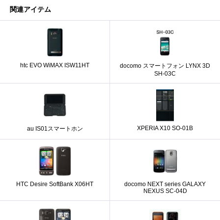
関連アイテム
htc EVO WiMAX ISW11HT
docomo スマートフォン LYNX 3D
SH-03C
XPERIA X10 SO-01B
au IS01スマートホン
HTC Desire SoftBank X06HT
docomo NEXT series GALAXY
NEXUS SC-04D