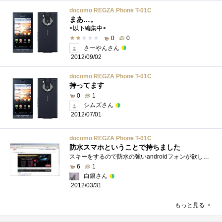
docomo REGZA Phone T-01C
まあ…。
<以下編集中>
0
0
さーやんさん
2012/09/02
docomo REGZA Phone T-01C
持ってます
0
1
シムズさん
2012/07/01
docomo REGZA Phone T-01C
防水スマホということで持ちました
スキーをするので防水の強いandroidフォンが欲しいと思いT-01C（Regzaフォン）を入手しました。機能的には大変満足。雪山2シーズン過ごしましたが�...
6
1
白銀さん
2012/03/31
もっと見る