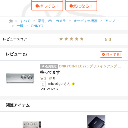
持ってる！
気になる！
すべて
家電、AV、カメラ
オーディオ機器
アンプ
一般
ONKYO
レビュースコア
5.0
レビュー
(1)
持ってる!
ONKYO INTEC275 プリメインアンプ 200W+200W A-933(S) /シルバー
会員限定
持ってます
2
0
microtigerさん
2012/02/07
関連アイテム