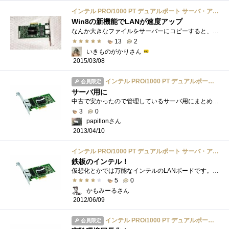
インテル PRO/1000 PT デュアルポート サーバ・アダプタ EXPI9402PT
Win8の新機能でLANが速度アップ
なんか大きなファイルをサーバーにコピーすると、ファイル共有が不安定になります。５分くらいクライアントからサーバーが見つからなくなっ�...
13
2
いきものがかりさん
2015/03/08
インテル PRO/1000 PT デュアルポート サーバ・アダプタ EXPI9402PT
会員限定
サーバ用に
中古で安かったので管理しているサーバ用にまとめて購入。IntelGigabitETと違ってSR-IOVに対応していないため仮想環境に最適というわけでは無いが、...
3
0
papillonさん
2013/04/10
インテル PRO/1000 PT デュアルポート サーバ・アダプタ EXPI9402PT
鉄板のインテル！
仮想化とかでは万能なインテルのLANボードです。今回ははリンクアグリケーションで2Gbとして利用したかった為に購入。
5
0
かもみーるさん
2012/06/09
インテル PRO/1000 PT デュアルポート サーバ・アダプタ EXPI9402PT
会員限定