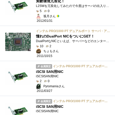
実験環境冗長化！
L2SWを冗長化してみたので今度はサーバの出入り口も冗長化そのために入手前に買っていたシングルポートのやつもあるんだけどストック用に保管�...
5
0
弧月さん
2012/01/31
インテル PRO/1000 PT デュアルポート サーバ・アダプタ EXPI9402PT
憧れのDualPort NICをついにGET！
DualPortなNICといえば、サーバーなどのエンタープライズユースの製品であり、価格的に手が届かない存在だったのですが…なんと4,000円を切る価格�...
10
2
ちょもさん
2011/10/15
インテル PRO/1000 PT デュアルポート サーバ・アダプタ EXPI9402PT
会員限定
iSCSI SAN用NIC
iSCSISAN用NIC
2
0
Pyromaniaさん
2011/03/27
インテル PRO/1000 PT デュアルポート サーバ・アダプタ EXPI9402PT
会員限定
iSCSI SAN用NIC
iSCSISAN用NIC