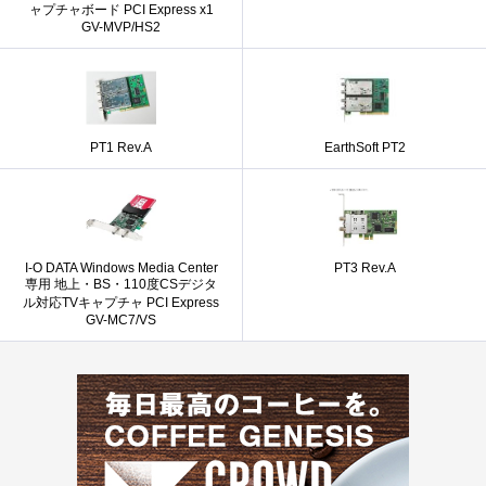
ャプチャボード PCI Express x1
GV-MVP/HS2
PT1 Rev.A
EarthSoft PT2
I-O DATA Windows Media Center
PT3 Rev.A
専用 地上・BS・110度CSデジタ
ル対応TVキャプチャ PCI Express
GV-MC7/VS