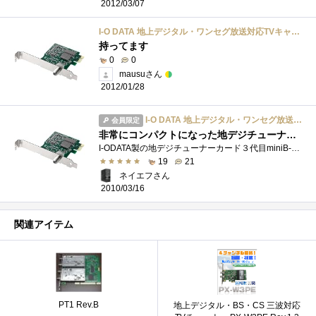
2012/03/07
I-O DATA 地上デジタル・ワンセグ放送対応TVキャプチャボード PCI Expressモデル GV-MVP/HS3
持ってます
0
0
mausuさん
2012/01/28
I-O DATA 地上デジタル・ワンセグ放送対応TVキャプチャボード PCI Expressモデル GV-MVP/HS3
会員限定
非常にコンパクトになった地デジチューナーカード
I-ODATA製の地デジチューナーカード３代目miniB-CASカード採用により非常に小型になっていますおかげで扱いやすくなりました隣がグラフィックボー�...
19
21
ネイエフさん
2010/03/16
関連アイテム
PT1 Rev.B
地上デジタル・BS・CS 三波対応