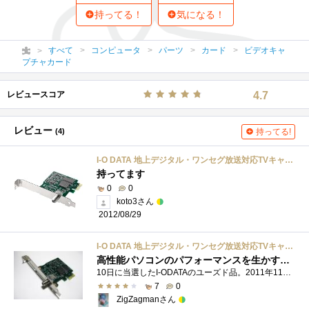
持ってる！
気になる！
すべて
コンピュータ
パーツ
カード
ビデオキャ
プチャカード
レビュースコア
4.7
レビュー
(4)
持ってる!
I-O DATA 地上デジタル・ワンセグ放送対応TVキャプチャボード PCI Expressモデル GV-MVP/HS3
持ってます
0
0
koto3さん
2012/08/29
I-O DATA 地上デジタル・ワンセグ放送対応TVキャプチャボード PCI Expressモデル GV-MVP/HS3
高性能パソコンのパフォーマンスを生かすために 2012年5月30日追記
10日に当選したI-ODATAのユーズド品。2011年11月11日に購入したことにした。今まではノートパソコンにUSB接続の地デジチューナキャプチャを使ってき...
7
0
ZigZagmanさん