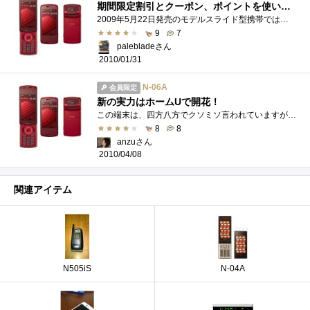
期間限定割引とクーポン、ポイントを使いまくってIYH!
2009年5月22日発売のモデルスライド型携帯ではなく、表示部分が回るような形でT字型、そしてストレート型に変わります。（T-STYLEというのだそう�...
9
7
palebladeさん
2010/01/31
N-06A
会員限定
新の実力はホームUで開花！
この端末は、四方八方でクソミソ言われていますが、この端末(N系ハイエンド端末)でしかできないホームUを使った時におそらくその不満点の全て�...
8
8
anzuさん
2010/04/08
関連アイテム
N505iS
N-04A