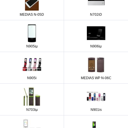
MEDIAS N-05D
N702iD
N905iμ
N906iμ
N905i
MEDIAS WP N-06C
N703iμ
N901is