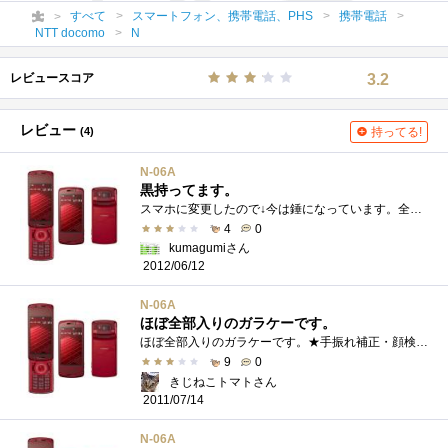
すべて
スマートフォン、携帯電話、PHS
携帯電話
NTT docomo
N
レビュースコア
3.2
レビュー
(4)
持ってる!
N-06A
黒持ってます。
スマホに変更したので↓今は錘になっています。全部入りガラケーなんですが、正直私は使いにくかった・・・・＞＜と、いうことで、現在スマ�...
4
0
kumagumiさん
2012/06/12
N-06A
ほぼ全部入りのガラケーです。
ほぼ全部入りのガラケーです。★手振れ補正・顔検出オートフォーカスカメラ（記録画素数約800万画素）★Bluetooth★WiFi★フルブラウザ★ワンセグ�...
9
0
きじねこトマトさん
2011/07/14
N-06A