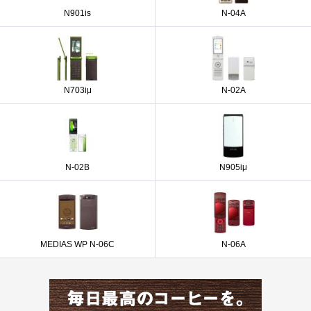
N901is
N-04A
N703iμ
N-02A
N-02B
N905iμ
MEDIAS WP N-06C
N-06A