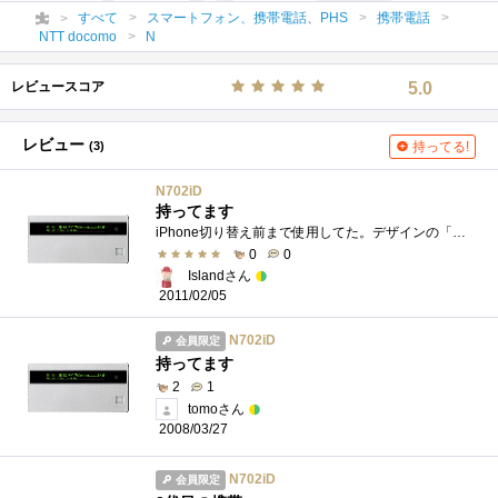
すべて
スマートフォン、携帯電話、PHS
携帯電話
NTT docomo
N
レビュースコア
5.0
レビュー
(3)
持ってる!
N702iD
持ってます
iPhone切り替え前まで使用してた。デザインの「切れ」のみで購入したもの。購入してから、使用しない今でも好きである。必要最小限の機能で考�...
0
0
Islandさん
2011/02/05
N702iD
会員限定
持ってます
2
1
tomoさん
2008/03/27
N702iD
会員限定