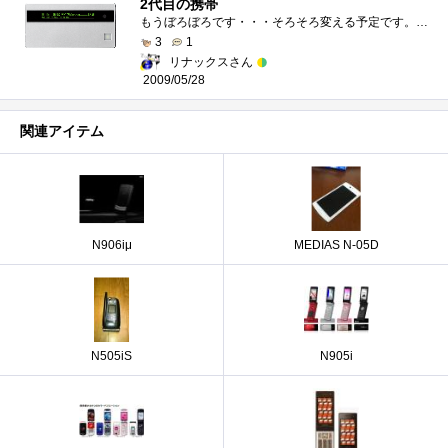
2代目の携帯
もうぼろぼろです・・・そろそろ変える予定です。テンキーのライトが点滅したり（おそらく接触不良）、電池があんまり持たなくなったり・・・
3
1
リナックスさん
2009/05/28
関連アイテム
N906iμ
MEDIAS N-05D
N505iS
N905i