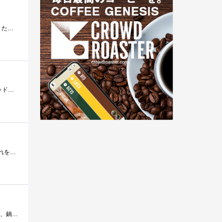
あれー、なんで思いつかなかったんだろうと思った。レンジで作ればめっちゃ楽じゃん。これで簡単にパスタが作れるぜ。たくさんのお湯沸かす�...
先日から兼業主夫として調理にチャレンジしています。その強い味方になってくれているのがiPhone/Androidのクックパッドというアプリ。しかし、実...
楽天でパスタを20Kgぐらい買いました。パスタ生活のためです。しかし、毎度お湯を沸かすのは面倒なもの。そこで、これを買いました。レンジに�...
こいつは便利です!!パスタをゆでる際に鍋など必要ありませんw一人暮らしの学生の見方です!!一人前でしたら電子レンジで、鍋でゆでる時間＋5分�...