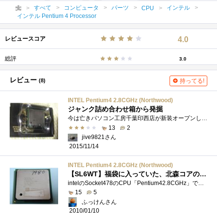
すべて
コンピュータ
パーツ
インテル
CPU
インテル Pentium 4 Processor
レビュースコア
4.0
総評
3.0
レビュー
(8)
持ってる!
INTEL Pentium4 2.8CGHz (Northwood)
ジャンク詰め合わせ箱から発掘
今は亡きパソコン工房千葉印西店が新装オープンした際に、セール品としてジャンクパーツ詰め合わせが1,500円で販売されていました。 当然私も�...
13
2
jive9821さん
2015/11/14
INTEL Pentium4 2.8CGHz (Northwood)
【SL6WT】福袋に入っていた、北森コアのPentium4！
intelのSocket478のCPU「Pentium42.8CGHz」です。2010年のマウスコンピュータの福袋に入っていました。（購入価格は福袋のものです）【モデルナンバー(実�...
15
5
ふっけんさん
2010/01/10