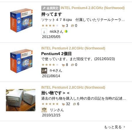
INTEL Pentium4 2.8CGHz (Northwood)
会員限定
持ってます
ソケット４７８cpu 付属していたリテールクーラーは山洋電気製でした。高画質な動画などを見るのはきついですがweb閲覧程度ならまだ使えると�...
3
0
nickさん
2012/05/05
INTEL Pentium4 2.8CGHz (Northwood)
Pentium4 2個目
で使っています。まだ現役です。(2012/03/23)
8
0
n-eさん
2011/06/14
INTEL Pentium4 2.8CGHz (Northwood)
拾い物です＞＜
過去の持ち物を購入した時の昔の日記を当時の記述からちょっと着色して書いてみたいと思います。こっちと同じ日記なので、読んだ方はスルー�...
32
6
リンさん
2010/12/15
もっと見る