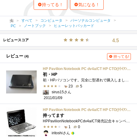
持ってる！
気になる！
すべて
コンピュータ
パーソナルコンピュータ
ノートブック
ヒューレットパッカード
PC
レビュースコア
4.5
レビュー
(4)
持ってる!
HP Pavilion Notebook PC dv4a/CT HP CTO(ｸﾗｲｱﾝﾄ) 9760014996614 GX392AV-AAXW
初・HP
初・HPパソコンです。完全に型遅れで購入しました。以前使用していた約7年前のノートパソコンからの買い替えです。作りもしっかりしていてコ�...
23
5
sirus15さん
2011/01/09
HP Pavilion Notebook PC dv4a/CT HP CTO(ｸﾗｲｱﾝﾄ) 9760014996614 GX392AV-AAXW
持ってます
HPPavilionNotebookPCdv4a/CT発売記念キャンペーン第二弾・モデルベースキット：59,850円TurionZM-82：4,200円送料：3,150円CPUのみオプション選択しました。こ�...
1
0
iritoshiさん