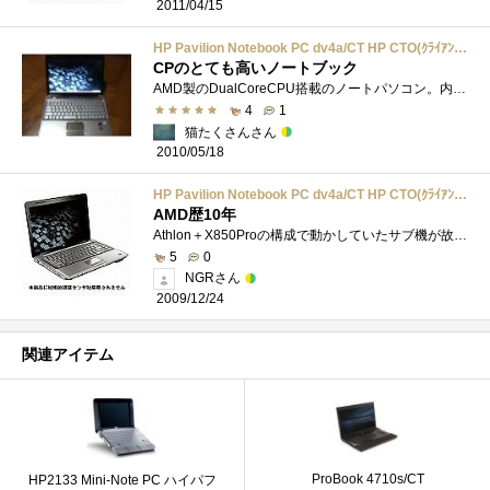
2011/04/15
HP Pavilion Notebook PC dv4a/CT HP CTO(ｸﾗｲｱﾝﾄ) 9760014996614 GX392AV-AAXW
CPのとても高いノートブック
AMD製のDualCoreCPU搭載のノートパソコン。内蔵グラフィックに統合型のRadeonHD3200を採用し、かなりの3D性能も発揮する。無線LANやDVDマルチドライブも�...
4
1
猫たくさんさん
2010/05/18
HP Pavilion Notebook PC dv4a/CT HP CTO(ｸﾗｲｱﾝﾄ) 9760014996614 GX392AV-AAXW
AMD歴10年
Athlon＋X850Proの構成で動かしていたサブ機が故障した為、購入。構成としてはDVIもしくはHDMI出力が可能で、TVに接続出来ること11n＋Bluetoothが搭載さ�...
5
0
NGRさん
2009/12/24
関連アイテム
ProBook 4710s/CT
HP2133 Mini-Note PC ハイパフ