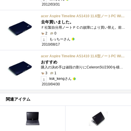
2012/03/31
acer Aspire Timeline AS1410 11.6型ノートPC Windows7搭載 250GB ブルー AS1410-BB22
去年買いました。
Ｆ社製自分用ノートＰＣの故障により買い替え。前評判通りの快適さ＆軽さ＆画面の大きさで大満足でした。台湾製パソコンももう日本製と遜色�...
2
0
もっちーさん
2010/08/17
acer Aspire Timeline AS1410 11.6型ノートPC Windows7搭載 250GB ブルー AS1410-BB22
おすすめ
購入の決め手は値段の割りにCeleronSU2300を積んでいる点。WEBカメラ・HDMI・1000Mbpsといったかゆいところにも手が届いてる点も見逃せない。あと、wima...
3
1
ksk_kengさん
2010/04/30
関連アイテム