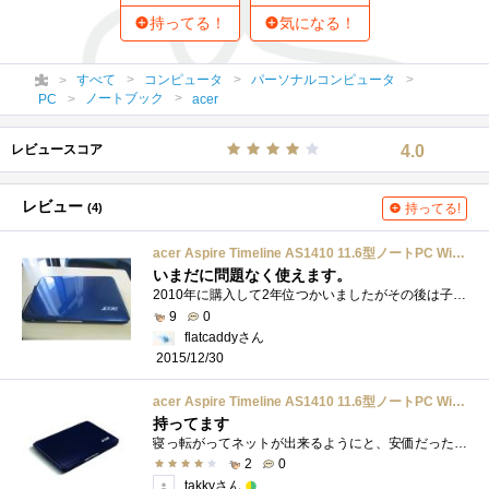
持ってる！
気になる！
すべて
コンピュータ
パーソナルコンピュータ
ノートブック
PC
acer
レビュースコア
4.0
レビュー
(4)
持ってる!
acer Aspire Timeline AS1410 11.6型ノートPC Windows7搭載 250GB ブルー AS1410-BB22
いまだに問題なく使えます。
2010年に購入して2年位つかいましたがその後は子供が使っていました。大掃除(2015年末)で目にしたので子供に聞くと使っていないとの事、さらに聞...
9
0
flatcaddyさん
2015/12/30
acer Aspire Timeline AS1410 11.6型ノートPC Windows7搭載 250GB ブルー AS1410-BB22
持ってます
寝っ転がってネットが出来るようにと、安価だったので購入。持ち運びに重宝。HDD→SSDに換装済み。
2
0
takkyさん