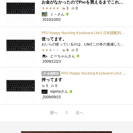
お金がなかったのでProを買えるまでこれで我慢してました。
3
0
く～さん
2010/10/02
PFU Happy Hacking Keyboard Lite2 日本語配列かな無刻印/黒/USB PD-KB220B/U
使ってます。
おいらの使っているのは、Lite2この冬の激減したボーナス（それでも出るだけましか）でProを思い切って購入したいんだけどなー
9
3
とーちゃんさん
2009/12/23
PFU Happy Hacking Keyboard Lite2 日本語配列かな無刻印/黒/USB PD-KB220B/U
会員限定
持ってます
5
0
signnyさん
2009/09/15
1
前へ
次へ