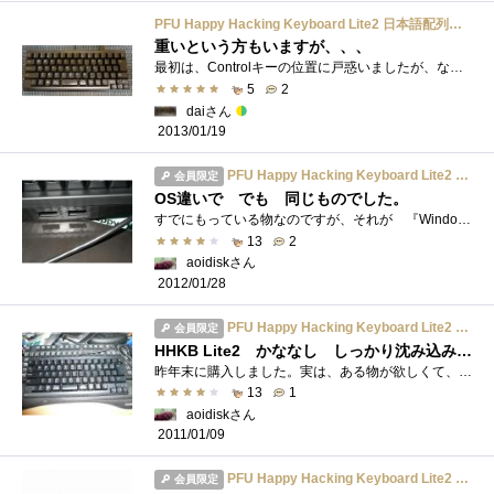
PFU Happy Hacking Keyboard Lite2 日本語配列かな無刻印/黒/USB PD-KB220B/U
重いという方もいますが、、、
最初は、Controlキーの位置に戸惑いましたが、なれれば非常に使いよいです。ショートカットを頻繁に使うので、これでないとダメになってしまっ�...
5
2
daiさん
2013/01/19
PFU Happy Hacking Keyboard Lite2 日本語配列かな無刻印/黒/USB PD-KB220B/U
会員限定
OS違いで でも 同じものでした。
すでにもっている物なのですが、それが 『Windows ７ 』対応で、でしたので、それ以前の物として、これ、『Windows Vista』対応版です。中身は�...
13
2
aoidiskさん
2012/01/28
PFU Happy Hacking Keyboard Lite2 日本語配列かな無刻印/黒/USB PD-KB220B/U
会員限定
HHKB Lite2 かななし しっかり沈み込みますコンパクト
昨年末に購入しました。実は、ある物が欲しくて、入手しました。コンパクトなのに、USBポートが２つあります。それにです。DIPスイッチの設定�...
13
1
aoidiskさん
2011/01/09
PFU Happy Hacking Keyboard Lite2 日本語配列かな無刻印/黒/USB PD-KB220B/U
会員限定