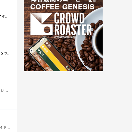
LogicoolのVXRevolution搭載レーザーマウスです．コードレスマウスとしては，形状，大きさ，重さともに私にはベターです．ホイールは，底面切替式で...
ロジクールのマウスです ＭＸ６２０ですがＭ９５０より小振りです 下の方の比較画像有り...９５０で手に余る人は６２０で十分だと思います�...
私にとって初めてのレーザーマウスでした．全体的には上手く仕上げられた製品だと思います．高価な製品には手を出せないが，コードレスやレ�...
個人的にマウスは左サイドの2ボタンがないと、ネットブラウズはしにくいので購入。チルトホイールもエクセル等のサイドに移動する際に非常�...