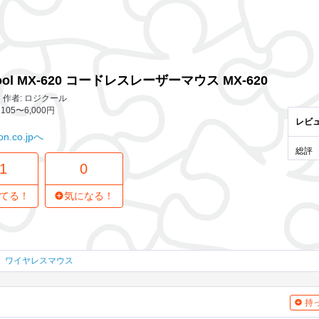
21 レビュー
0
気になってる人
スレーザーマウス MX-620
cool MX-620 コードレスレーザーマウス MX-620
作者: ロジクール
105〜6,000円
レビ
n.co.jpへ
総評
1
0
てる！
気になる！
ワイヤレスマウス
持っ