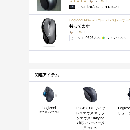
17
0
takamizuさん
2011/10/21
Logicool MX-620 コードレスレーザー
持ってます
1
0
shiro0303さん
2012/03/23
関連アイテム
Logicool
LOGICOOL ワイヤ
Logico
M570/M570t
レスマウス マラソ
リューシ
ンマウス Unifying
対応レシーバー採
用 M705r