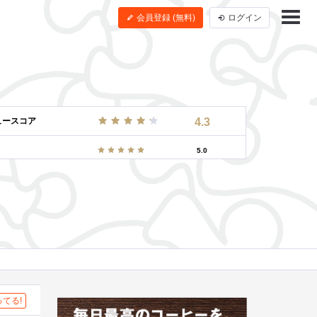
会員登録 (無料)
ログイン
ュースコア
4.3
5.0
てる!