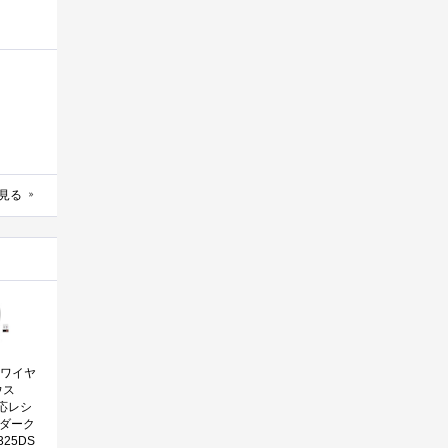
見る
L ワイヤ
ウス
g対応レシ
 ダーク
25DS