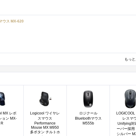
マウス MX-620
もっと
ol MX レボ
Logicool ワイヤレ
ロジクール
LOGICOO
ョン MX-
スマウス
Bluetoothマウス
レスマ
R
Performance
M555b
Unifyin
Mouse MX M950
ーバー採用
多ボタン チルトホ
シルバー M3