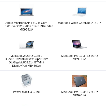
Apple MacBook Air 1.6GHz Core
MacBook White CoreDuo 2.0GHz
i5/11.6/4G/128G/802.11n/BT/Thunderbolt
MC969J/A
MacBook 2.0GHz Core 2
MacBook Pro 13.3" 2.53GHz
Duo/13.3"/2G/160G/8xSuperDrive
MB991J/A
DL/Gigabit/802.11n/BT/Mini
DisplayPort MB466J/A
Power Mac G4 Cube
MacBook Pro 13.3" 2.26GHz
MB990J/A