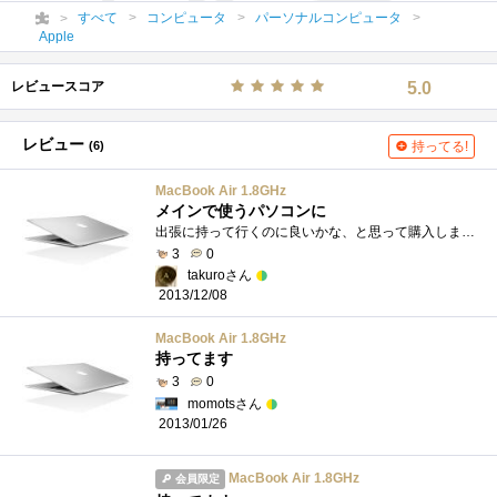
すべて
コンピュータ
パーソナルコンピュータ
Apple
レビュースコア
5.0
レビュー
(6)
持ってる!
MacBook Air 1.8GHz
メインで使うパソコンに
出張に持って行くのに良いかな、と思って購入しましたが、軽くて使い勝手が良いので、デスクトップのwindows基を差し置いて一番使うパソコンに�...
3
0
takuroさん
2013/12/08
MacBook Air 1.8GHz
持ってます
3
0
momotsさん
2013/01/26
MacBook Air 1.8GHz
会員限定