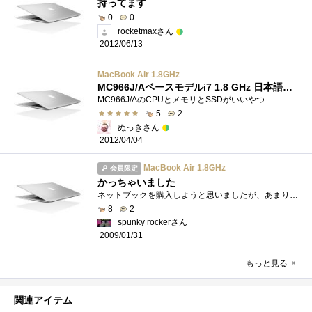
持ってます
0
0
rocketmaxさん
2012/06/13
MacBook Air 1.8GHz
MC966J/Aベースモデルi7 1.8 GHz 日本語キーボード
MC966J/AのCPUとメモリとSSDがいいやつ
5
2
ぬっきさん
2012/04/04
MacBook Air 1.8GHz
会員限定
かっちゃいました
ネットブックを購入しようと思いましたが、あまりの遅さにいらいらし、いろいろ調べていたら、AppleStoreのネット販売で激安で売ってました。look...
8
2
spunky rockerさん
2009/01/31
もっと見る
関連アイテム