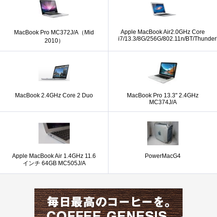
Apple MacBook Air2.0GHz Core
MacBook Pro MC372J/A（Mid
i7/13.3/8G/256G/802.11n/BT/Thunder
2010）
MacBook 2.4GHz Core 2 Duo
MacBook Pro 13.3" 2.4GHz
MC374J/A
Apple MacBook Air 1.4GHz 11.6
PowerMacG4
インチ 64GB MC505J/A