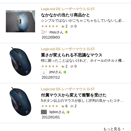
Logicool G5 レーザーマウス G-5T
なかなかの当たり商品かと
シンプルではないがごちゃごちゃもしていないし必要な機能を十分に備えているマウスです。親指上に2個のサイドボタン・チルトホイールを押し�...
2
0
muuさん
2012/09/03
Logicool G5 レーザーマウス G-5T
重さが変えられる不思議なマウス
特に困ったことはないけれど、ホイールのチルト機能を使いまくったら、最初にココがへたりました。重さが変えられるため、オモリがついてき�...
2
0
jmzさん
2012/07/12
Logicool G5 レーザーマウス G-5T
付属マウスから変えて衝撃を受けた
5ボタン以上のマウスが欲しく評判の良かったコチラを購入。手にとてもフィットして使いやすいです。ソフトの方もとても使いやすく様々なマウ�...
6
2
liptonさん
2012/01/01
もっと見る