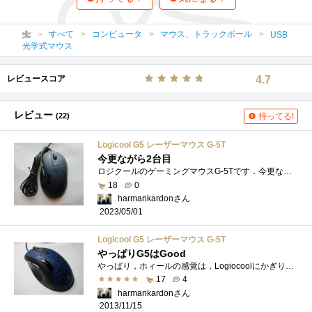
すべて
コンピュータ
マウス、トラックボール
USB
光学式マウス
レビュースコア
4.7
レビュー
(22)
持ってる!
Logicool G5 レーザーマウス G-5T
今更ながら2台目
ロジクールのゲーミングマウスG-5Tです．今更ながらですが，美品を中古で見つけたので確保しました．1台目は，残念ながら故障してしまいました...
18
0
harmankardonさん
2023/05/01
Logicool G5 レーザーマウス G-5T
やっぱりG5はGood
やっぱり，ホィールの感覚は，Logiocoolにかぎります．少し前に偶然入手したGALLERIAのゲーミングマウスが，期待以上に良かったのですが，箱無しの...
17
4
harmankardonさん
2013/11/15