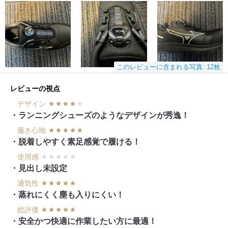
このレビューに含まれる写真: 12枚
レビューの視点
デザイン
・ランニングシューズのようなデザインが秀逸！
履き心地
・脱着しやすく素足感覚で履ける！
使用感
・見出し未設定
通気性
・蒸れにくく塵も入りにくい！
総評価
・安全かつ快適に作業したい方に最適！