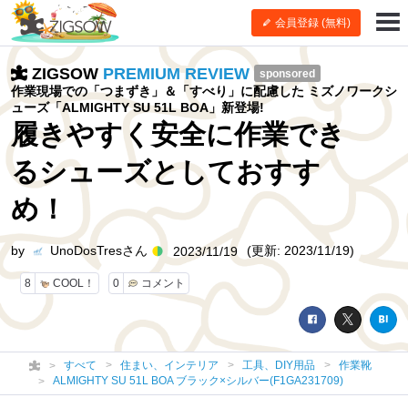
会員登録 (無料)
ZIGSOW
PREMIUM REVIEW
sponsored
作業現場での「つまずき」＆「すべり」に配慮した ミズノワークシ
ューズ「ALMIGHTY SU 51L BOA」新登場!
履きやすく安全に作業でき
るシューズとしておすす
め！
by
UnoDosTresさん
(更新: 2023/11/19)
2023/11/19
8
COOL！
0
コメント
すべて
住まい、インテリア
工具、DIY用品
作業靴
ALMIGHTY SU 51L BOA ブラック×シルバー(F1GA231709)