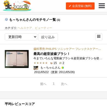
会員登録 (無料)
も～ちゃんさんのモチモノ一覧
(1)
カテゴリ:
ヘルスケア、ビューティー
絞り込み
歯科専売 PHILIPS ソニッケアー フレックスケアープラス HX6942/14
最高の超音波歯ブラシ！
今までいろんな電動歯ブラシ＆超音波歯ブラシを使用してきましたが、やっぱり『ソニッケアー』が最高です。洗浄力が桁違いです。メチャメチ�...
15
2
も～ちゃんさん
(更新: 2011/05/26)
2011/05/22
1
前へ
次へ
平均レビュースコア