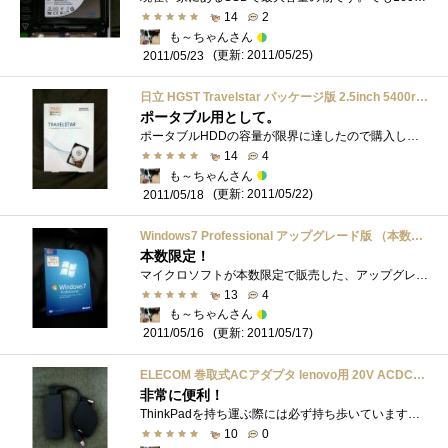
14
2
も～ちゃんさん
(更新: 2011/05/25)
2011/05/23
日立 HGST Travelstar パッケージ版 2.5inch 5400rpm 750GB 8MB SATA3.0Gbs 0S03085
ポータブル用として。
ポータブルHDDの容量が限界に達したので購入して参りました。750GBもあればポータブルHDDとして当分の間大丈夫ですね〜しかし2.5インチで750GBもの�...
14
4
も～ちゃんさん
(更新: 2011/05/22)
2011/05/18
Windows7 Professional アップグレード版 （本数限定優待価格）
本数限定！
マイクロソフトが本数限定で販売した、アップグレード版です。販売開始直後に、どのショップも速攻で販売本数に達した曰く付きのパッケージ�...
13
4
も～ちゃんさん
(更新: 2011/05/17)
2011/05/16
ELECOM 巻取式ACアダプタ lenovo用 20V ACDC-IB2065BKMB
非常に便利！
ThinkPadを持ち運ぶ際には必ず持ち歩いています。純正のACでもいいのですが、断然収納が簡単なので。ちょっと長さ的には短いなっと感じる場面も�...
10
0