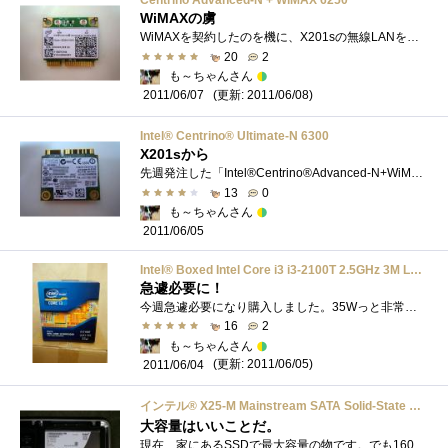
Centrino Advanced-N + WiMAX 6250
WiMAXの虜
WiMAXを契約したのを機に、X201sの無線LANをWiMAX搭載の6250に交換しました。保守パーツ代は結構なお値段します。ヤフオク等にも出品されていますが�...
20
2
も～ちゃんさん
(更新: 2011/06/08)
2011/06/07
Intel® Centrino® Ultimate-N 6300
X201sから
先週発注した「Intel®Centrino®Advanced-N+WiMAX6250」の保守品が届いたのでX201sから取り外しました。初めからCTOで「Intel®Centrino®Advanced-N+WiMAX6250」を選択�...
13
0
も～ちゃんさん
2011/06/05
Intel® Boxed Intel Core i3 i3-2100T 2.5GHz 3M LGA1155 SandyBridge BX80623I32100T
急遽必要に！
今週急遽必要になり購入しました。35Wっと非常にエコ！なのに結構レスポンス等は快適。キャッシュはもうちょっとほしいかなぁ～（笑）でもお�...
16
2
も～ちゃんさん
(更新: 2011/06/05)
2011/06/04
インテル® X25-M Mainstream SATA Solid-State Drive G2 160GB SSDSA2MH160G2C1
大容量はいいことだ。
現在、家にあるSSDで最大容量の物です。でも160GBでもノートにはちょっと厳しい容量です。。。最低でも300GBないと、安心できませんね。さらにMac�...