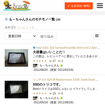
会員登録 (無料)
も～ちゃんさんのモチモノ一覧
(15)
カテゴリ:
コンピュータ
絞り込み
Intel SSD 320 Series(Postville-Refresh) 2.5inch MLC 9.5mm 300GB SSDSA2CW300G3K5
大容量はいいことだ！
この度は、レビューアーに選出していただきありがとうございました。今回、私が載せ替えを行うのは「MacBookPro(Early2011)13インチ」です。【構成】...
17
1
も～ちゃんさん
(更新: 2012/02/19)
2011/06/25
インテル® X25-M Mainstream SATA Solid-State Drive G2 80GB SSDSA2MH080G2C1
SSDのトリコです。
BootドライブはSSDじゃないとイライラしてしまいます。もう離れられません！特にAdobeCS5等の起動や処理は非常に速いです。この快適さを味わって�...
15
5
も～ちゃんさん
(更新: 2011/08/28)
2011/05/19