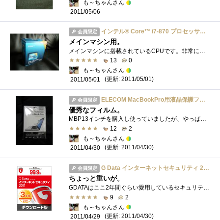
も～ちゃんさん
2011/05/06
インテル® Core™ i7-870 プロセッサー BX80605I7870
会員限定
メインマシン用。
メインマシンに搭載されているCPUです。非常にコストパフォーマンスがよい製品です。オーバークロックも4GHzも軽く超えます。非常に優秀なCPUで�...
13
0
も～ちゃんさん
(更新: 2011/05/01)
2011/05/01
ELECOM MacBookPro用液晶保護フィルム マット 13.3インチワイド EF-FLAMP13
会員限定
優秀なフィルム。
MBP13インチを購入し使っていましたが、やっぱりギラツキが気になってしまいフィルムを貼ることにしました。しかし意外にも鮮明度が落ちが少な...
12
2
も～ちゃんさん
(更新: 2011/04/30)
2011/04/30
G Data インターネットセキュリティ 2011 3年版/3台用 ダウンロード版
会員限定
ちょっと重いが。
GDATAはここ2年間ぐらい愛用しているセキュリティソフトです。日々、新種や亜種のウイルスが誕生している中で、40ヶ月連続で検出率No.1はすごい�...
9
2
も～ちゃんさん
(更新: 2011/04/30)
2011/04/29