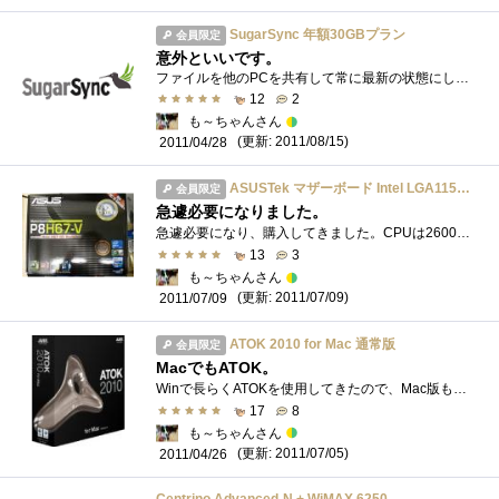
SugarSync 年額30GBプラン
会員限定
意外といいです。
ファイルを他のPCを共有して常に最新の状態にしておきたいので契約しました。非常に使い勝手もよく設定も非常に簡単です。共有したいフォルダ...
12
2
も～ちゃんさん
(更新: 2011/08/15)
2011/04/28
ASUSTek マザーボード Intel LGA1155/DDR3メモリ対応 ATX P8H67-V REV3.0
会員限定
急遽必要になりました。
急遽必要になり、購入してきました。CPUは2600Kを使用しています。価格も高くなく非常に手が出しやすいマザーボードだと思います。ASUSのマザー�...
13
3
も～ちゃんさん
(更新: 2011/07/09)
2011/07/09
ATOK 2010 for Mac 通常版
会員限定
MacでもATOK。
Winで長らくATOKを使用してきたので、Mac版も購入しました。購入以前は「Google日本語入力」を使用していましたが、変換に難点があったのでやっぱ�...
17
8
も～ちゃんさん
(更新: 2011/07/05)
2011/04/26