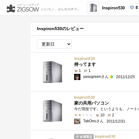
8
Inspiron530
Inspiron530のレビュー
Inspiron530
持ってます
1
1
yasugreenさん
2011/12/25
Inspiron530
家の共用パソコン
10
2
TakOnuさん
2011/12/31
Inspiron530
会員限定