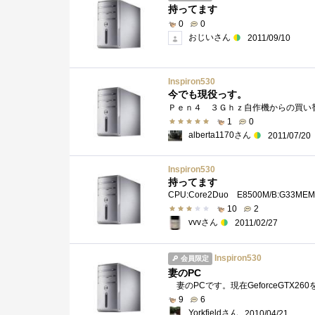
持ってます
0
0
おじいさん
2011/09/10
Inspiron530
今でも現役っす。
1
0
alberta1170さん
2011/07/20
Inspiron530
持ってます
10
2
vvvさん
2011/02/27
Inspiron530
会員限定
妻のPC
9
6
Yorkfieldさん
2010/04/21