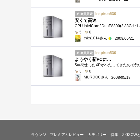
Inspiron530
会員限定
安くて高速
5
0
tnkn1014さん
2009/05/21
Inspiron530
会員限定
ようやく新PCに…
3
0
MURDOCさん
2008/05/18
ラウンジ
プレミアムレビュー
カテゴリー
特集
ZIGSOW