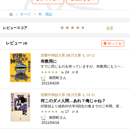
すべて
本、雑誌
レビュースコア
4.6
レビュー
(4)
持ってる!
四畳半神話大系 (角川文庫 も 19-1)
布教用に
すでに同じものを持っていますが、布教用にもう一冊買ってしまいましたw表紙が違うんです、表紙がｗ
24
6
南部町さん
2011/04/26
四畳半神話大系 (角川文庫 も 19-1)
何このダメ人間…あれ？俺じゃね？
////冒頭より抜粋////大学3回生の春までの二年間。実益のあることなど何一つしていないことを断言しておこう。異性との健全な交際、学問への精�...
17
4
南部町さん
2011/04/18