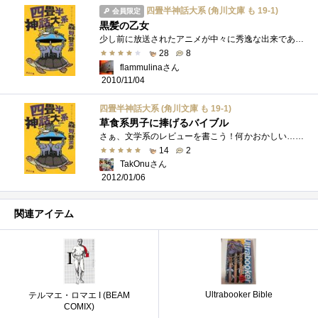
四畳半神話大系 (角川文庫 も 19-1)
会員限定
黒髪の乙女
少し前に放送されたアニメが中々に秀逸な出来であったがため、どうしても原作も読んでみたくなり購入した。ありきたりな感想だが、非常に面�...
28
8
flammulinaさん
2010/11/04
四畳半神話大系 (角川文庫 も 19-1)
草食系男子に捧げるバイブル
さぁ、文学系のレビューを書こう！何かおかしい……そう思った時には遅かった。気づいたら、また森見登美彦を選んでしまっていたのだ。どう�...
14
2
TakOnuさん
2012/01/06
関連アイテム
Ultrabooker Bible
テルマエ・ロマエ I (BEAM
COMIX)