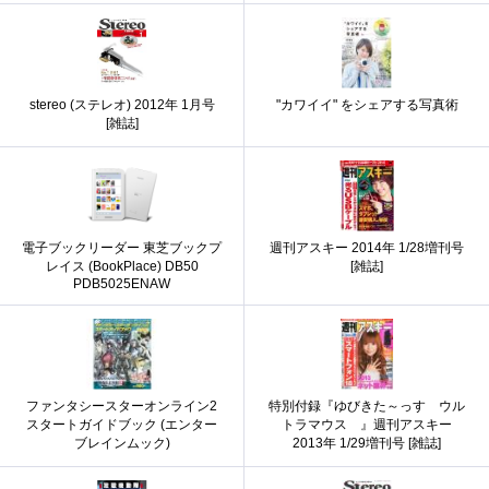
stereo (ステレオ) 2012年 1月号
"カワイイ" をシェアする写真術
[雑誌]
電子ブックリーダー 東芝ブックプ
週刊アスキー 2014年 1/28増刊号
レイス (BookPlace) DB50
[雑誌]
PDB5025ENAW
ファンタシースターオンライン2
特別付録『ゆびきた～っす ウル
スタートガイドブック (エンター
トラマウス 』週刊アスキー
ブレインムック)
2013年 1/29増刊号 [雑誌]