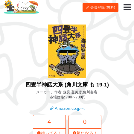
会員登録 (無料)
四畳半神話大系 (角川文庫 も 19-1)
メーカー、作者: 森見 登美彦,角川書店
市場価格: 700〜700円
Amazon.co.jpへ
4
0
持ってる！
気になる！