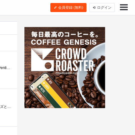
会員登録 (無料)
ログイン
PC-9821Anに搭載されていたintelPentium90MHz。ベースクロックの1.5倍速で動作する、P54Cモデルとなります。このPentiumは浮動小数点演算にバグがあり、BIOS...
昔奮発した記憶がありますたしか5万円以上しました。当時最強最速CPUであこがれの一品でしたね。前世代のi486シリーズと比べて浮動小数点演算が...