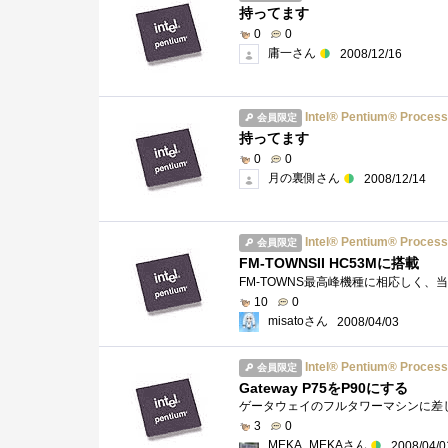
持ってます
0
0
庸一さん
2008/12/16
Intel® Pentium® Process
会員限定
持ってます
0
0
月の裏側さん
2008/12/14
Intel® Pentium® Process
会員限定
FM-TOWNSII HC53Mに搭載
10
0
misatoさん
2008/04/03
Intel® Pentium® Process
会員限定
Gateway P75をP90にする
ゲータウェイのフルタワーマシンに差
3
0
MEKA_MEKAさん
2008/04/0