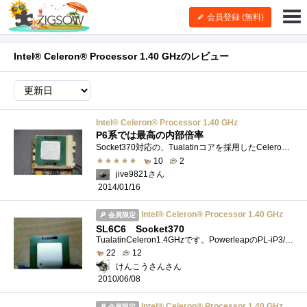
会員登録 (無料)
Intel® Celeron® Processor 1.40 GHzのレビュー
Intel® Celeron® Processor 1.40 GHz
P6系では最高の内部倍率
Socket370対応の、Tualatinコアを採用したCeleronです。動作周波数は1.4GHzで、これは100MHzのFSBを内部倍率14倍で駆動することで実現していた周波数となり...
10
2
jive9821さん
2014/01/16
Intel® Celeron® Processor 1.40 GHz
会員限定
SL6C6 Socket370
TualatinCeleron1.4GHzです。PowerleapのPL-iP3/Tゲタと組合せで日立のFLORA（CRT一体型）に着けていました。
22
12
けんこうさんさん
2010/06/08
Intel® Celeron® Processor 1.40 GHz
会員限定