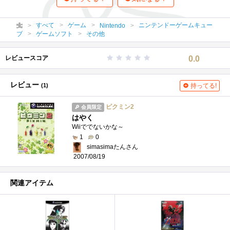
すべて
ゲーム
ニンテンドーゲームキュー
Nintendo
ブ
ゲームソフト
その他
レビュースコア
0.0
レビュー
(1)
持ってる!
ピクミン2
会員限定
はやく
Wiiででないかな～
1
0
simasimaたんさん
2007/08/19
関連アイテム