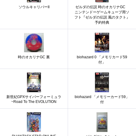
ソウルキャリバーII
ゼルダの伝説 時のオカリナGC
ニンテンドーゲームキューブ用ソ
フト『ゼルダの伝説 風のタクト』
予約特典
時のオカリナGC 裏
biohazard 0 「メモリカード59
付」
新世紀GPXサイバーフォーミュラ
biohazard 「メモリーカード59」
~Road To The EVOLUTION
付