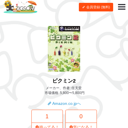
会員登録 (無料)
ピクミン2
メーカー、作者: 任天堂
市場価格: 5,800〜5,800円
Amazon.co.jpへ
1
0
持ってる！
気になる！