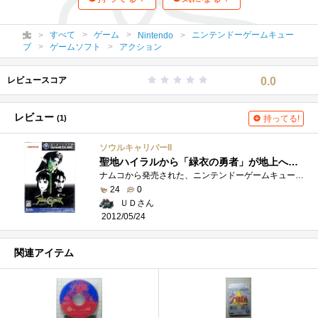
すべて
ゲーム
ニンテンドーゲームキュー
Nintendo
ブ
ゲームソフト
アクション
レビュースコア
0.0
レビュー
(1)
持ってる!
ソウルキャリバーII
聖地ハイラルから「緑衣の勇者」が地上へと降り立った…。
ナムコから発売された、ニンテンドーゲームキューブ用3D武器格闘ゲーム、『ソウルキャリバーII』です。ソウルエッジより続く、「ソウルシリー�...
24
0
ＵＤさん
2012/05/24
関連アイテム