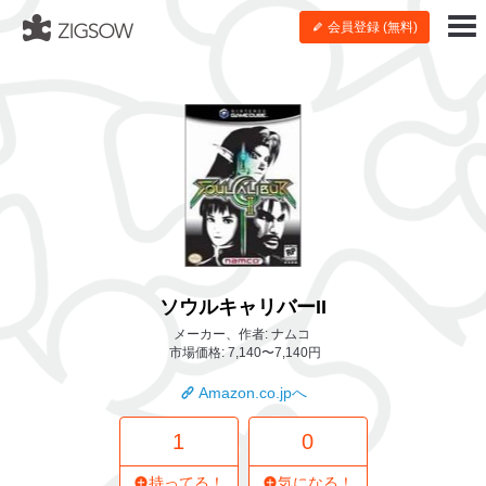
会員登録 (無料)
ソウルキャリバーII
メーカー、作者: ナムコ
市場価格: 7,140〜7,140円
Amazon.co.jpへ
1
0
持ってる！
気になる！