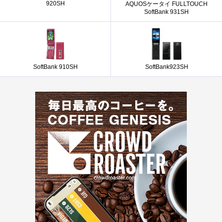
920SH
AQUOSケータイ FULLTOUCH
SoftBank 931SH
SoftBank 910SH
SoftBank923SH