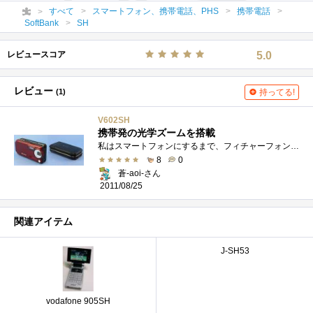
すべて
スマートフォン、携帯電話、PHS
携帯電話
SoftBank
SH
レビュースコア
5.0
レビュー
(1)
持ってる!
V602SH
携帯発の光学ズームを搭載
私はスマートフォンにするまで、フィチャーフォンはシャープ製を使い続けてきた。２Gの頃のシャープ端末は、性能・使い勝手ともに優れ、他の�...
8
0
蒼-aoi-さん
2011/08/25
関連アイテム
J-SH53
vodafone 905SH