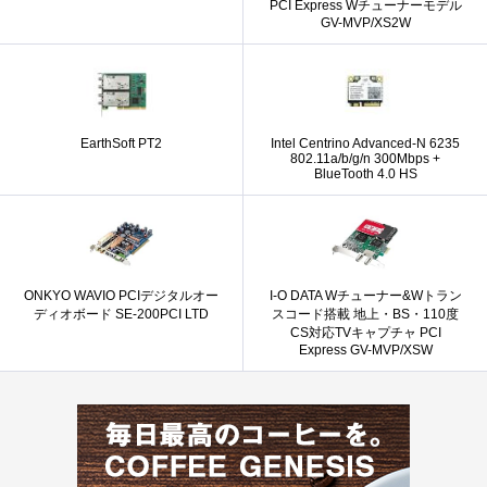
PCI Express Wチューナーモデル
GV-MVP/XS2W
EarthSoft PT2
Intel Centrino Advanced-N 6235
802.11a/b/g/n 300Mbps +
BlueTooth 4.0 HS
ONKYO WAVIO PCIデジタルオー
I-O DATA Wチューナー&Wトラン
ディオボード SE-200PCI LTD
スコード搭載 地上・BS・110度
CS対応TVキャプチャ PCI
Express GV-MVP/XSW