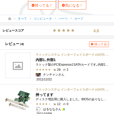
持ってる！
気になる！
すべて
コンピュータ
パーツ
カード
レビュースコア
4.8
レビュー
(4)
持ってる!
ラトックシステム インターフェイスボード eSATA PCI Expressボード REX-PE30S
内部1､外部1
ラトック製のPCIExpressx1SATAカードです｡内部1ポート､外部1ポートです｡チップは､SiliconImageの3132です｡何故今頃こんなのを買ったかというと､こ�...
29
2
ナンチャンさん
2011/12/22
ラトックシステム インターフェイスボード eSATA PCI Expressボード REX-PE30S
持ってます
ディスク増設用に購入しました。BIOSのありなしも、ファームを更新することで可能です。Windows7にも対応していますが、今は外してあります。
12
0
はるななさん
2011/10/09