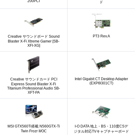
200PCI
ド
PT3 Rev.A
Creative サウンドボード Sound
Blaster X-Fi Xtreme Gamer [SB-
XFI-XG]
Intel Gigabit CT Desktop Adapter
Creative サウンドカード PCI
(EXPI9301CT)
Express Sound Blaster X-Fi
Titanium Professional Audio SB-
XFT-PA
MSI GTX560Ti搭載 N560GTX-Ti
I-O DATA 地上・BS・110度CSデ
Twin Frozr II/OC
ジタル対応TVキャプチャーボード