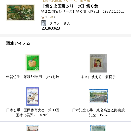
【第２次国宝シリーズ】第６集
【第２次国宝シリーズ】第６集
第２次国宝シリーズ】第６集○発行日 1977.11.16○図案 松に草花図
2
0
タコシーさん
2018/03/28
関連アイテム
年賀切手 昭和54年用 ひつじ鈴
本当に使える 瀧切手
日本切手 国民体育大会 第33回
日本記念切手 東名高速道路完成
国体（長野) 1978年
記念 1969