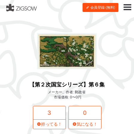
会員登録 (無料)
【第２次国宝シリーズ】第６集
メーカー、作者: 郵政省
市場価格: 0〜0円
3
0
持ってる！
気になる！