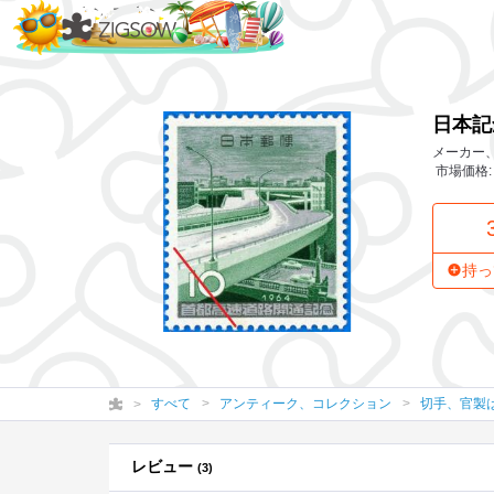
日本記念切手 首都高速道路
日本記
メーカー、
市場価格:
持っ
すべて
アンティーク、コレクション
切手、官製
レビュー
(3)