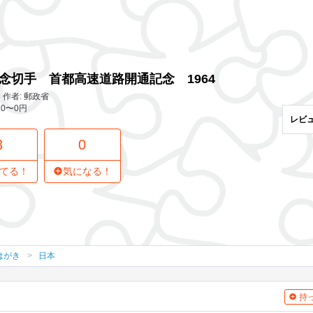
3 レビュー
0
気になってる人
開通記念 1964
念切手 首都高速道路開通記念 1964
作者: 郵政省
 0〜0円
レビ
3
0
てる！
気になる！
はがき
日本
持っ