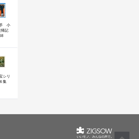
手 小
復帰記
68
宝シリ
６集