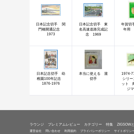
日本記念切手 関
日本記念切手 東
年賀切
門橋開通記念
名高速道路完成記
年用
1973
念 1969
日本記念切手 幼
本当に使える 瀧
1974-
稚園100年記念
切手
シリー
1876-1976
ット 
ジ
ラウンジ
プレミアムレビュー
カテゴリー
特集
ZIGSOW
運営会社
問い合わせ
利用規約
プライバシーポリシー
サイトポリシ