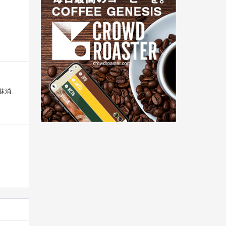
日本記念切手(使用済み) 首都高速道路開通記念 1964○発行日 1964.8.1 波消し 「波線」で大量の切手を抹消す...