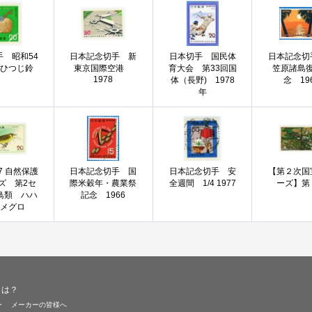
手 昭和54
日本記念切手 新
日本切手 国民体
日本記念切
 ひつじ鈴
東京国際空港
育大会 第33回国
笠原諸島
1978
体（長野) 1978
念 19
年
77 自然保護
日本記念切手 国
日本記念切手 安
【第２次国
ズ 第2セ
際米穀年・農業祭
全週間 1/4 1977
ーズ】第
鳥類 ハハ
記念 1966
マメグロ
とは？
ー
メーカーの皆様へ